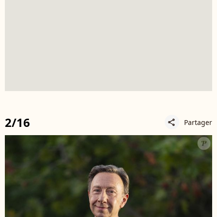
2/16
Partager
share