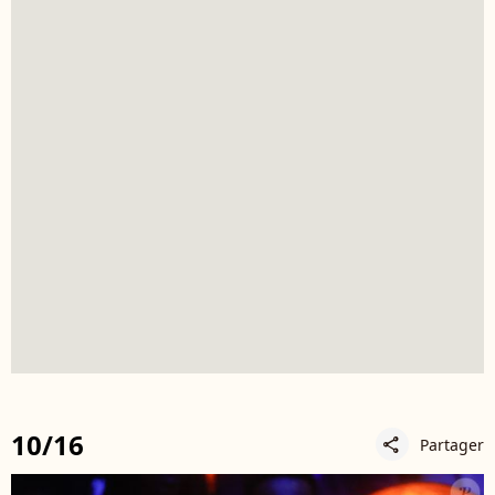
10/16
Partager
share