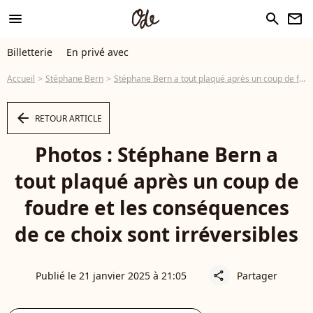
menu
search
newsletter
Billetterie
En privé avec
Accueil
Stéphane Bern
Stéphane Bern a tout plaqué après un coup de foudre et les conséquences de ce choix sont irréversibles
arrow_left
RETOUR ARTICLE
Photos : Stéphane Bern a
tout plaqué après un coup de
foudre et les conséquences
de ce choix sont irréversibles
Publié le 21 janvier 2025 à 21:05
Partager
share