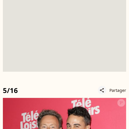
5/16
Partager
share