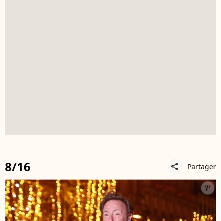
8/16
Partager
share