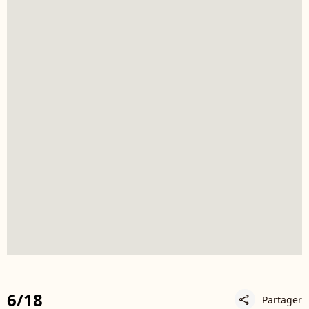
6/18
Partager
share