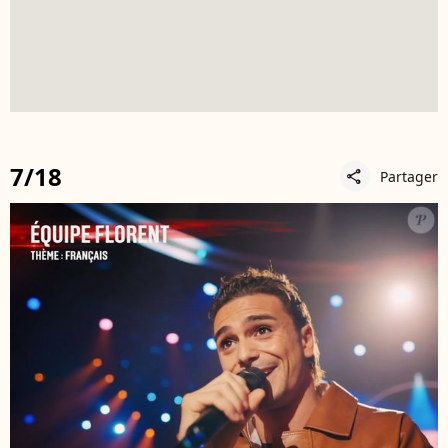
7/18
Partager
share