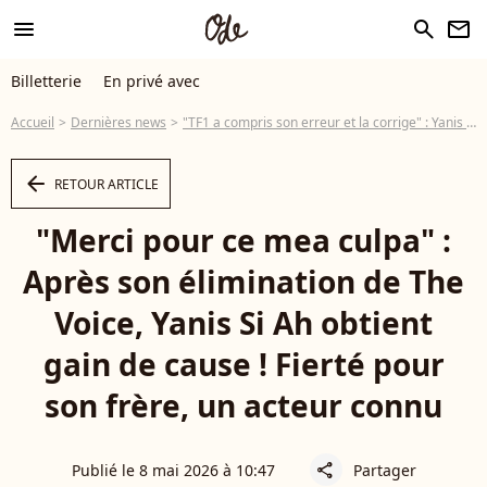
menu
search
newsletter
Billetterie
En privé avec
Accueil
Dernières news
"TF1 a compris son erreur et la corrige" : Yanis Si Ah (The Voice), dont le frère est un acteur célèbre, obtient finalement gain de cause
arrow_left
RETOUR ARTICLE
"Merci pour ce mea culpa" :
Après son élimination de The
Voice, Yanis Si Ah obtient
gain de cause ! Fierté pour
son frère, un acteur connu
Publié le 8 mai 2026 à 10:47
Partager
share