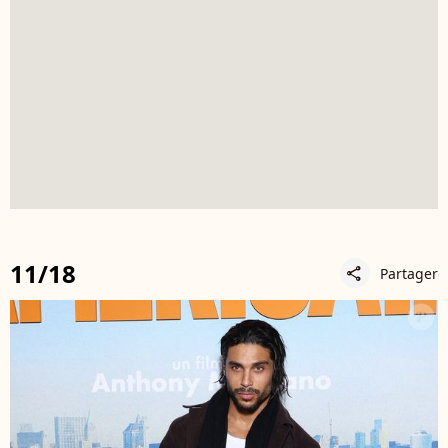
11/18
Partager
share