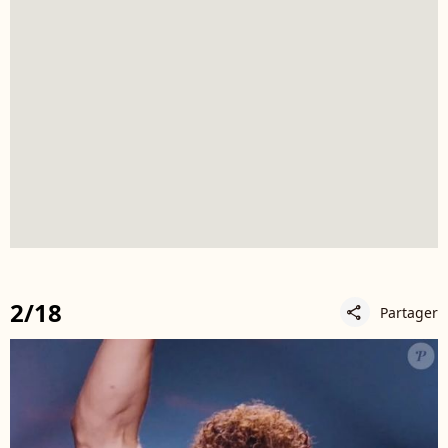
2/18
Partager
share