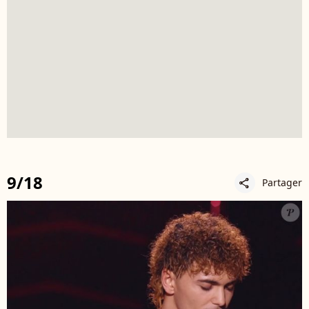
9/18
Partager
share