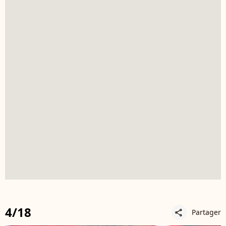
4/18
Partager
share