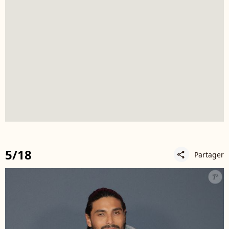
5/18
Partager
share