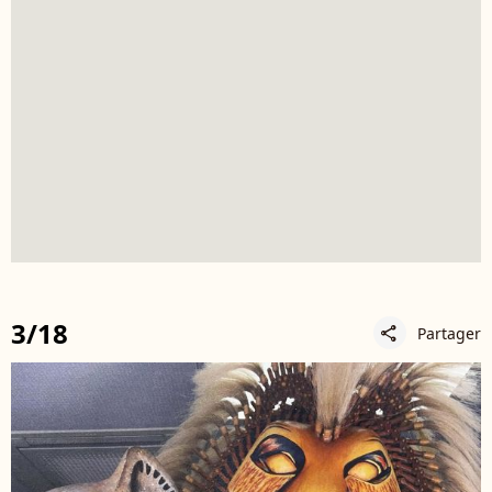
3/18
Partager
share