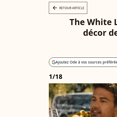
arrow_left
RETOUR ARTICLE
The White 
décor de
Ajoutez Ode à vos sources préféré
1/18