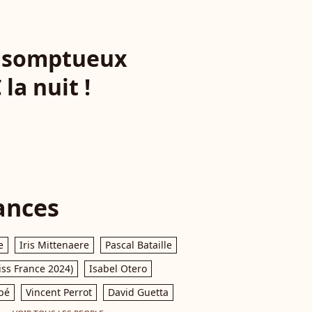
e somptueux
la nuit !
ances
e
Iris Mittenaere
Pascal Bataille
iss France 2024)
Isabel Otero
pé
Vincent Perrot
David Guetta