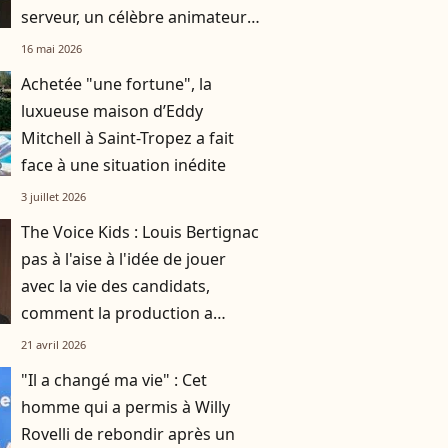
serveur, un célèbre animateur
raconte
16 mai 2026
Achetée "une fortune", la
luxueuse maison d’Eddy
Mitchell à Saint-Tropez a fait
face à une situation inédite
3 juillet 2026
The Voice Kids : Louis Bertignac
pas à l'aise à l'idée de jouer
avec la vie des candidats,
comment la production a
réussi à le faire rempiler
21 avril 2026
malgré tout ?
"Il a changé ma vie" : Cet
homme qui a permis à Willy
Rovelli de rebondir après un