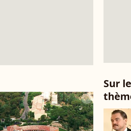
Sur 
thèm