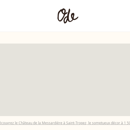
écouvrez le Château de la Messardière à Saint-Tropez, le somptueux décor à 1 500