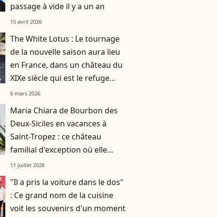
passage à vide il y a un an
15 avril 2026
The White Lotus : Le tournage
de la nouvelle saison aura lieu
en France, dans un château du
XIXe siècle qui est le refuge
doré des célébrités et des
6 mars 2026
milliardaires
Maria Chiara de Bourbon des
Deux-Siciles en vacances à
Saint-Tropez : ce château
familial d'exception où elle
profite pleinement de l'été
11 juillet 2026
"Il a pris la voiture dans le dos"
: Ce grand nom de la cuisine
voit les souvenirs d'un moment