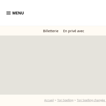
menu
MENU
Billetterie
En privé avec
Accueil
Tori Spelling
Tori Spelling changée p