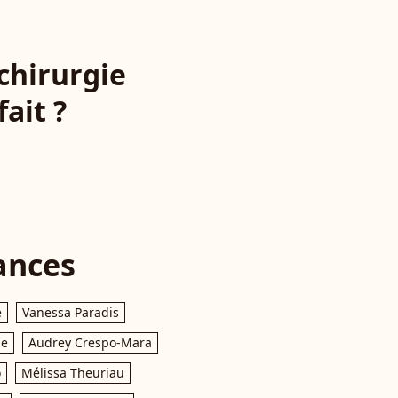
 chirurgie
fait ?
ances
e
Vanessa Paradis
le
Audrey Crespo-Mara
o
Mélissa Theuriau