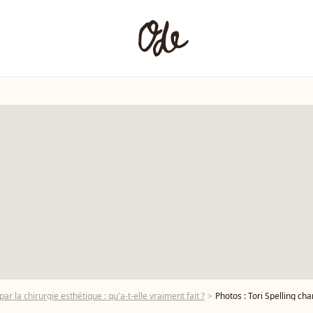
ar la chirurgie esthétique : qu'a-t-elle vraiment fait ?
Photos : Tori Spelling changée 