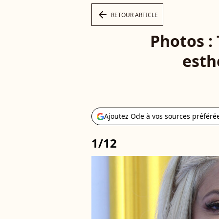
arrow_left
RETOUR ARTICLE
Photos : 
esthé
Ajoutez Ode à vos sources préféré
1/12