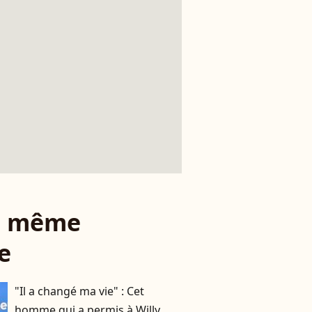
le même
e
"Il a changé ma vie" : Cet
homme qui a permis à Willy