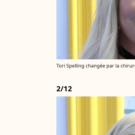
Tori Spelling changée par la chirurg
2/12