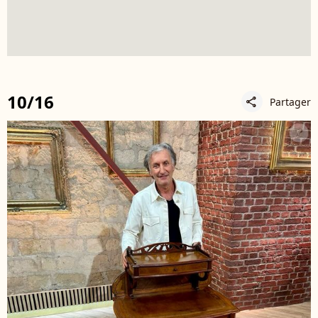
10/16
Partager
share