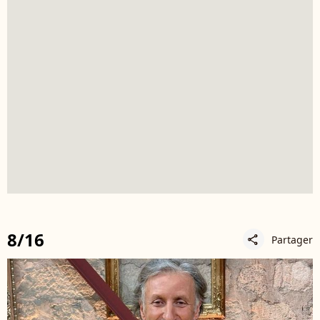
8/16
Partager
share