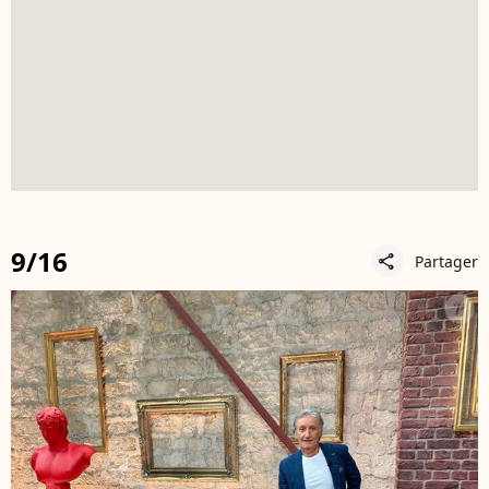
9/16
Partager
share