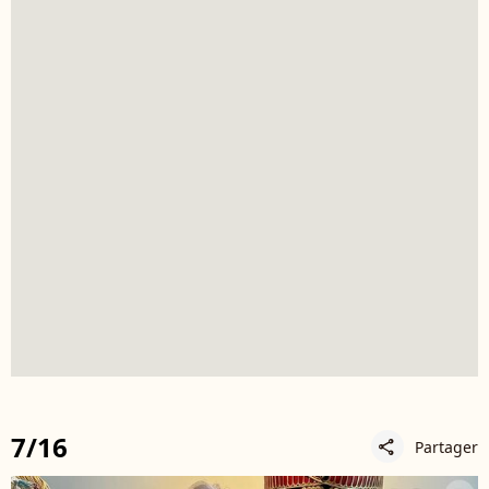
7/16
Partager
share