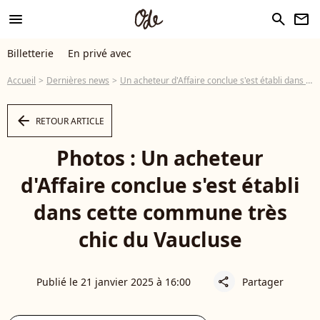
menu
search
newsletter
Billetterie
En privé avec
Accueil
Dernières news
Un acheteur d'Affaire conclue s'est établi dans cette commune très chic du Vaucluse
arrow_left
RETOUR ARTICLE
Photos : Un acheteur
d'Affaire conclue s'est établi
dans cette commune très
chic du Vaucluse
Publié le 21 janvier 2025 à 16:00
Partager
share