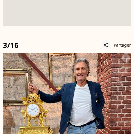
3/16
Partager
share