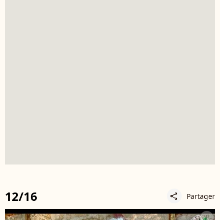
12/16
Partager
share