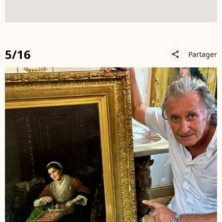
5/16
Partager
share