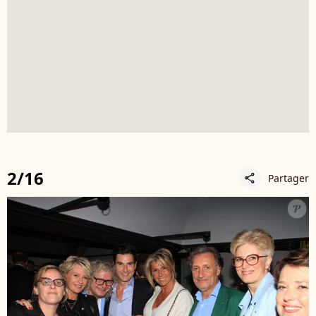
2/16
Partager
share