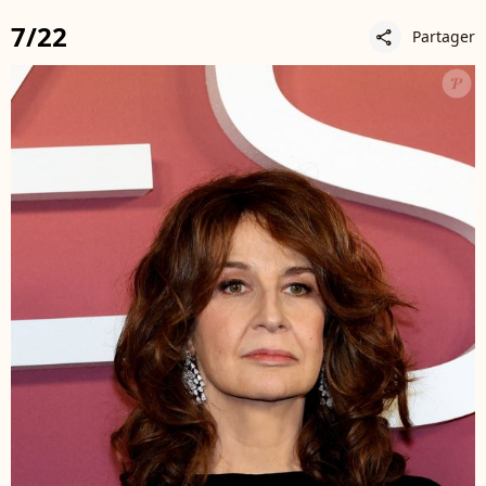
7/22
Partager
share