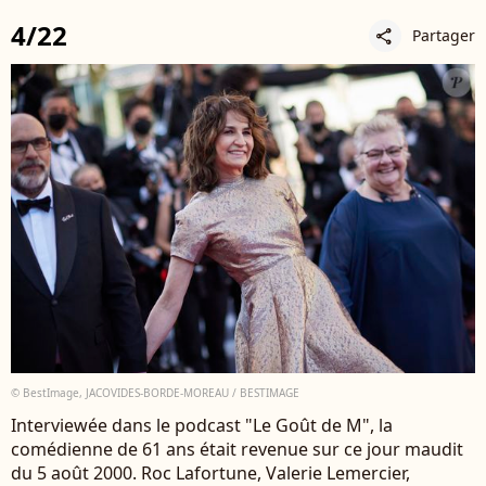
4/22
Partager
share
© BestImage, JACOVIDES-BORDE-MOREAU / BESTIMAGE
Interviewée dans le podcast "Le Goût de M", la
comédienne de 61 ans était revenue sur ce jour maudit
du 5 août 2000. Roc Lafortune, Valerie Lemercier,