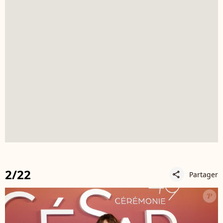
2/22
Partager
share