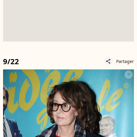
9/22
Partager
share