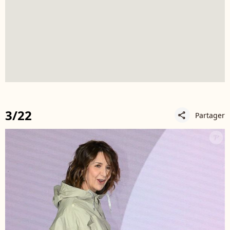
3/22
Partager
share