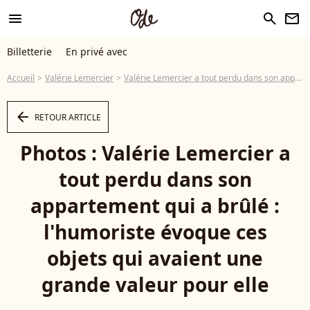
menu
search
newsletter
Billetterie
En privé avec
Accueil
Valérie Lemercier
Valérie Lemercier a tout perdu dans son appartement qui a brûlé : l'humoriste évoque ces objets qui avaient une grande valeur pour elle
arrow_left
RETOUR ARTICLE
Photos : Valérie Lemercier a
tout perdu dans son
appartement qui a brûlé :
l'humoriste évoque ces
objets qui avaient une
grande valeur pour elle