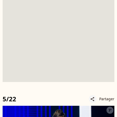
5/22
Partager
share