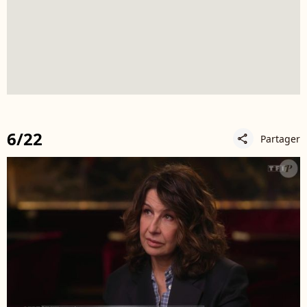
6/22
Partager
share