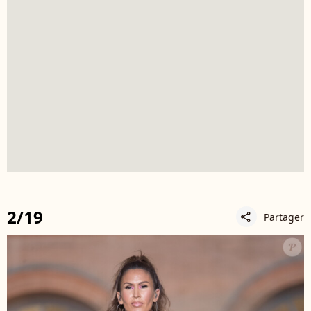
2/19
Partager
share