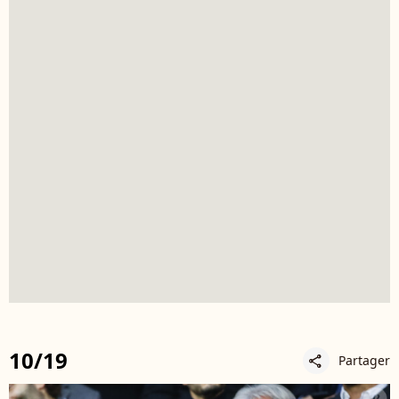
10/19
Partager
share