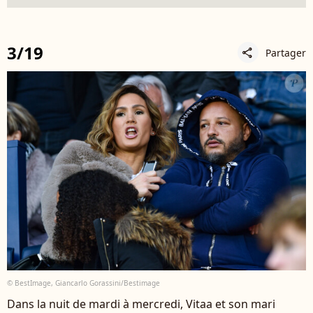
3/19
Partager
share
© BestImage, Giancarlo Gorassini/Bestimage
Dans la nuit de mardi à mercredi, Vitaa et son mari