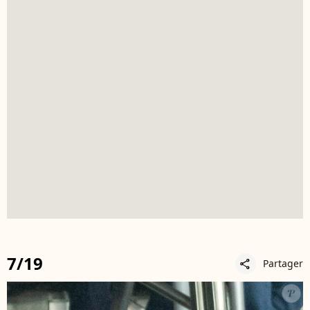
7/19
Partager
share