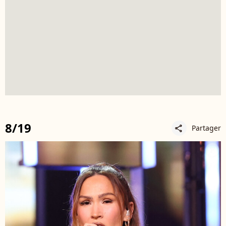
8/19
Partager
share