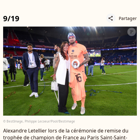
9/19
Partager
share
© BestImage, Philippe Lecoeur/Pool/Bestimage
Alexandre Letellier lors de la cérémonie de remise du
trophée de champion de France au Paris Saint-Saint-