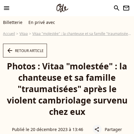
menu
search
newsletter
Billetterie
En privé avec
Accueil
Vitaa
Vitaa "molestée" : la chanteuse et sa famille "traumatisées" après le violent cambriolage survenu chez eux
arrow_left
RETOUR ARTICLE
Photos : Vitaa "molestée" : la
chanteuse et sa famille
"traumatisées" après le
violent cambriolage survenu
chez eux
Publié le 20 décembre 2023 à 13:46
Partager
share