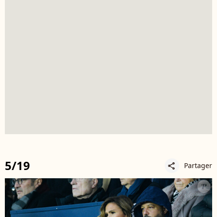
5/19
Partager
share