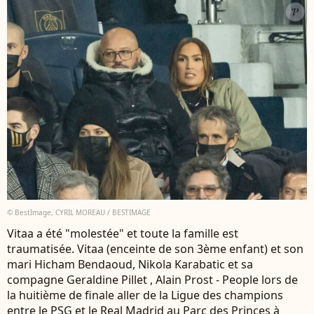
© BestImage, CYRIL MOREAU / BESTIMAGE
Vitaa a été "molestée" et toute la famille est
traumatisée. Vitaa (enceinte de son 3ème enfant) et son
mari Hicham Bendaoud, Nikola Karabatic et sa
compagne Geraldine Pillet , Alain Prost - People lors de
la huitième de finale aller de la Ligue des champions
entre le PSG et le Real Madrid au Parc des Princes à