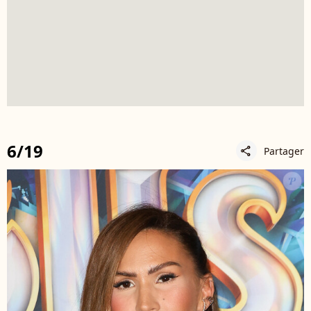
6/19
Partager
share