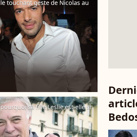
le touchant geste de Nicolas au
Derni
artic
urquoi sa fille Leslie est-elle si
Bedo