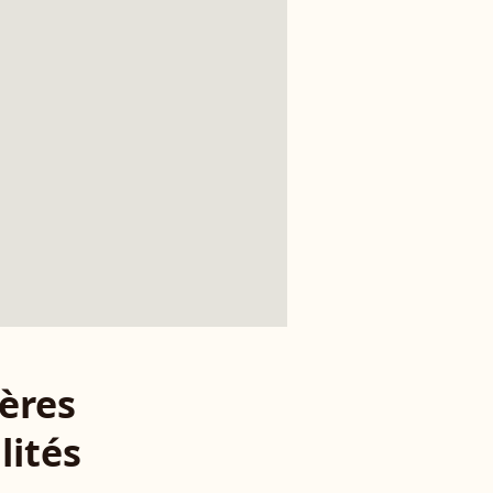
ères
lités