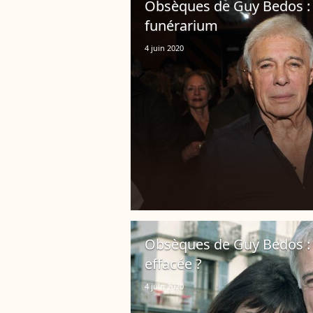
Obsèques de Guy Bedos : 
funérarium
4 juin 2020
Obsèques de Guy Bedos : po
effacée ?
4 juin 2020