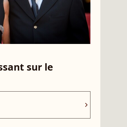
sant sur le
chevron_right