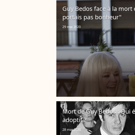
Guy Bedos face à la mort 
portais pas bonheur"
29 mai 2020
Mort de Guy Bedos : Qui ét
adoptif ?
28 mai 2020