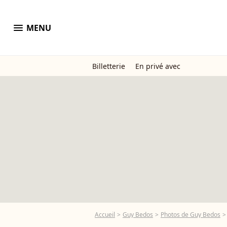
menu
MENU
Billetterie
En privé avec
Accueil
Guy Bedos
Photos de Guy Bedos