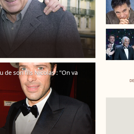
u de son fils Nicolas : "On va
DE