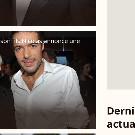
son fils Nicolas annonce une
Derni
actua