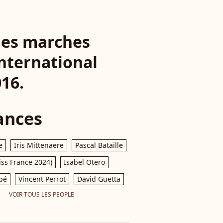
 des marches
International
16.
ances
e
Iris Mittenaere
Pascal Bataille
iss France 2024)
Isabel Otero
pé
Vincent Perrot
David Guetta
VOIR TOUS LES PEOPLE