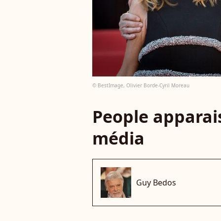
© BestImage, Olivier Borde-Cyril Moreau
People apparais
média
Guy Bedos