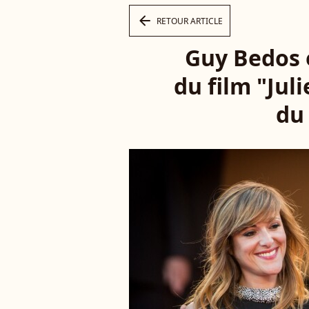
arrow_left
RETOUR ARTICLE
Guy Bedos e
du film "Jul
du 