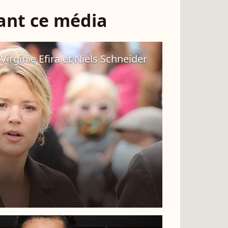
sant ce média
irginie Efira et Niels Schneider