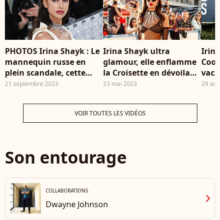
PHOTOS Irina Shayk : Le
Irina Shayk ultra
Irin
mannequin russe en
glamour, elle enflamme
Coop
plein scandale, cette
la Croisette en dévoilant
vaca
étrange blessure fait
ses dessous dans une
aux
21 septembre 2023
23 mai 2023
29 aoû
jaser
tenue transparente très
osée
VOIR TOUTES LES VIDÉOS
Son entourage
COLLABORATIONS
chevron_right
Dwayne Johnson