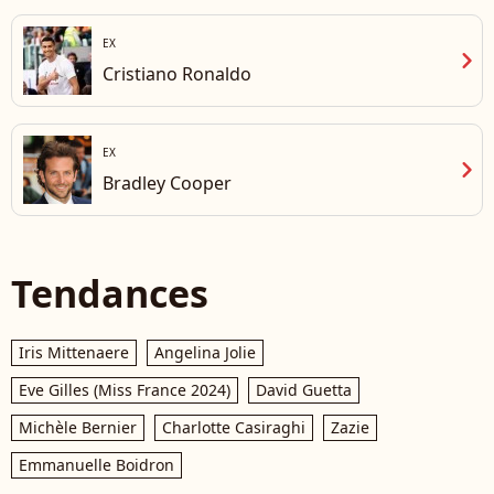
EX
chevron_right
Cristiano Ronaldo
EX
chevron_right
Bradley Cooper
Tendances
Iris Mittenaere
Angelina Jolie
Eve Gilles (Miss France 2024)
David Guetta
Michèle Bernier
Charlotte Casiraghi
Zazie
Emmanuelle Boidron