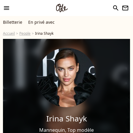
menu
search
newsletter
Billetterie
En privé avec
Accueil
People
Irina Shayk
Irina Shayk
Mannequin, Top modèle