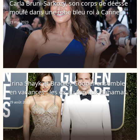
Carla Bruni-Sarkozy, son corps de déesse
moulé dans une robe bleu roi à Cannes
21 mai 2023
Irina Shayk et Bradley Cooper ensemble
en vacances : les ex au top aux Bahamas
29 août 2022