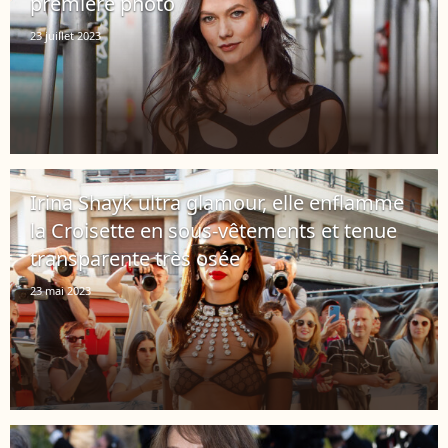
première photo
23 juillet 2023
Irina Shayk ultra glamour, elle enflamme
la Croisette en sous-vêtements et tenue
transparente très osée
23 mai 2023