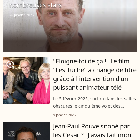
nombreuses stars
26 janvier 2025
"Eloigne-toi de ça !" Le film
player2
"Les Tuche" a changé de titre
grâce à l'intervention d'un
puissant animateur télé
Le 5 février 2025, sortira dans les salles
obscures le cinquième volet des
"Tuche", baptisé "God Save the Tuche".
9 janvier 2025
Cette saga française, incarnée par
Jean-Paul Rouve snobé par
Jean-Paul Rouve et Isabelle Nanty,...
les César ? "J'avais fait mon