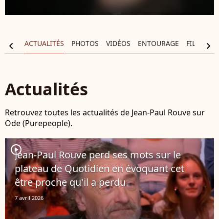
APHIE
ACTUALITÉS
PHOTOS
VIDÉOS
ENTOURAGE
FILMOGR
chevron_left
chevron_right
Actualités
Retrouvez toutes les actualités de Jean-Paul Rouve sur
Ode (Purepeople).
player2
Jean-Paul Rouve perd ses mots sur le
plateau de Quotidien en évoquant cet
être proche qu'il a perdu
7 avril 2026