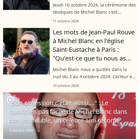
raconte lors de la cérémonie
Jeudi 10 octobre 2024, la cérémonie des
obsèques de Michel Blanc s'est
déroulée au sein de l'église Saint-
11 octobre 2024
Eustache de Paris. Invité à prendre la
Les mots de Jean-Paul Rouve
parole ce jour-là, le comédien Jean-
à Michel Blanc en l'église
Paul...
Saint-Eustache à Paris :
"Qu'est-ce que tu nous as
fait ?"
Michel Blanc nous a quittés dans la
nuit du 3 au 4 octobre 2024. L'acteur est
mort à l'âge de 72 ans, et ce jeudi 10
10 octobre 2024
octobre pour ses obsèques en l'église
Saint-Eustache, Jean-Paul...
player2
"Son obsession c'était aussi...." : Le
quotidien pas facile de Michel Blanc dans
son immeuble, un célèbre ami raconte
6 octobre 2024