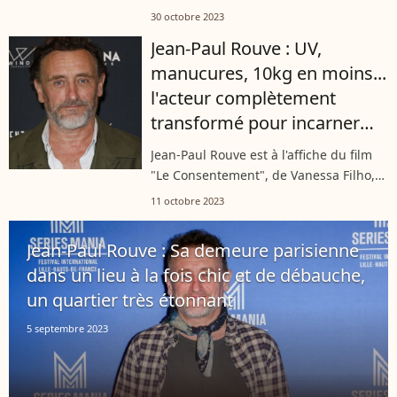
quelques jours. Au casting de ce film,
30 octobre 2023
récit d'une histoire glaçante, une
Jean-Paul Rouve : UV,
célèbre fille de.
manucures, 10kg en moins...
l'acteur complètement
transformé pour incarner
Gabriel Matzneff
Jean-Paul Rouve est à l'affiche du film
"Le Consentement", de Vanessa Filho,
dans lequel il incarne Gabriel Matzneff.
11 octobre 2023
Pour se glisser dans la peau de son
personnage, l'acteur a dû...
Jean-Paul Rouve : Sa demeure parisienne
dans un lieu à la fois chic et de débauche,
un quartier très étonnant
5 septembre 2023