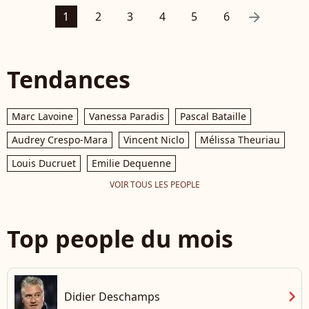
arrow_right
1
2
3
4
5
6
Tendances
Marc Lavoine
Vanessa Paradis
Pascal Bataille
Audrey Crespo-Mara
Vincent Niclo
Mélissa Theuriau
Louis Ducruet
Emilie Dequenne
VOIR TOUS LES PEOPLE
Top people du mois
chevron_right
Didier Deschamps