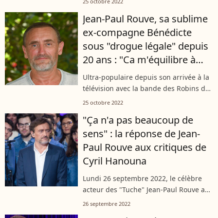
25 octobre 2022
s'en est pris à lui sur Instagram, lui
Jean-Paul Rouve, sa sublime
reprochant un commentaire...
ex-compagne Bénédicte
sous "drogue légale" depuis
20 ans : "Ca m'équilibre à
mort"
Ultra-populaire depuis son arrivée à la
télévision avec la bande des Robins des
Bois, Jean-Paul Rouve, n'est pas
25 octobre 2022
vraiment du genre à en révéler trop sur
"Ça n'a pas beaucoup de
sa vie : à 55 ans, il parle...
sens" : la réponse de Jean-
Paul Rouve aux critiques de
Cyril Hanouna
Lundi 26 septembre 2022, le célèbre
acteur des "Tuche" Jean-Paul Rouve a
répondu sur "France Inter" aux
26 septembre 2022
récentes attaques de Cyril Hanouna le