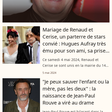
Mariage de Renaud et
Cerise, un parterre de stars
convié : Hugues Aufray très
ému pour son ami, sa prise
de parole touchante
Ce samedi 4 mai 2024, Renaud et
Cerise se sont unis en la mairie du 14e
arrondissement de Paris, en présence
5 mai 2024
de nombreuses célébrités. Parmi elles,
"Je peux sauver l'enfant ou la
Hugues Aufray faisait figure d'invité...
mère, pas les deux" : la
naissance de Jean-Paul
Rouve a viré au drame
Jean-Paul Rouve est hilarant dans la