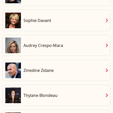
chevron_right
Sophie Davant
chevron_right
Audrey Crespo-Mara
chevron_right
Zinedine Zidane
chevron_right
Thylane Blondeau