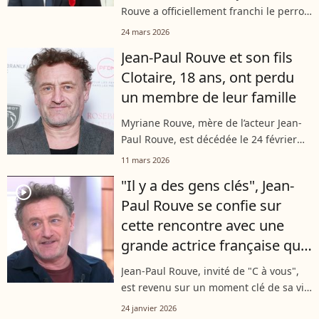
Rouve a officiellement franchi le perron
de l'Élysée pour recevoir l'une des plus
24 mars 2026
hautes distinctions de la République.
Jean-Paul Rouve et son fils
Le comédien et réalisateur...
Clotaire, 18 ans, ont perdu
un membre de leur famille
Myriane Rouve, mère de l’acteur Jean-
Paul Rouve, est décédée le 24 février
2026 à Dunkerque à l’âge de 84 ans.
11 mars 2026
Passionnée par les faits divers et très
"Il y a des gens clés", Jean-
présente dans la vie de son fils,...
player2
Paul Rouve se confie sur
cette rencontre avec une
grande actrice française qui
a joué un rôle décisif dans sa
Jean-Paul Rouve, invité de "C à vous",
carrière
est revenu sur un moment clé de sa vie
: l’aide déterminante d’Isabelle Nanty à
24 janvier 2026