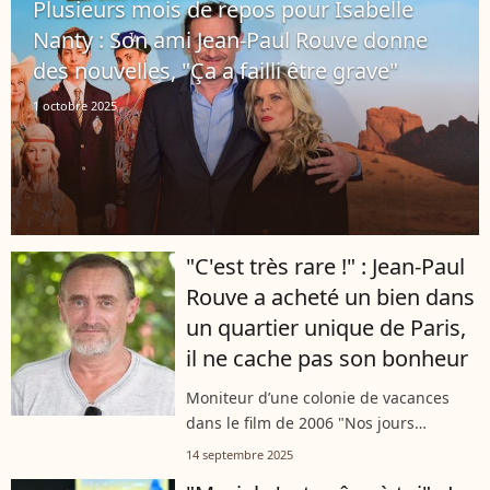
Plusieurs mois de repos pour Isabelle
remémore,...
Nanty : Son ami Jean-Paul Rouve donne
des nouvelles, "Ça a failli être grave"
1 octobre 2025
"C'est très rare !" : Jean-Paul
Rouve a acheté un bien dans
un quartier unique de Paris,
il ne cache pas son bonheur
Moniteur d’une colonie de vacances
dans le film de 2006 "Nos jours
heureux", diffusé à 21h10 sur W9 ce
14 septembre 2025
dimanche 14 septembre 2025, l'acteur