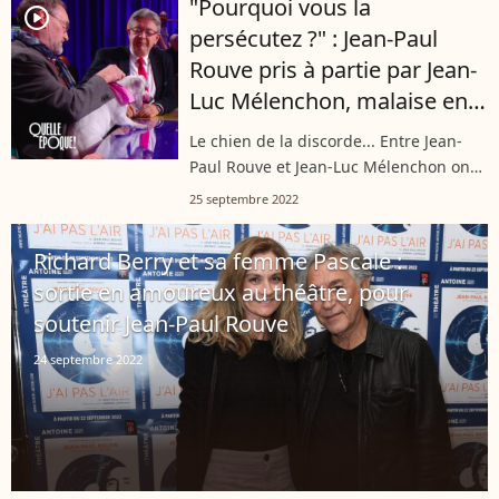
"Pourquoi vous la
concernant. Pour lui, tout cela n'a
player2
persécutez ?" : Jean-Paul
"pas...
Rouve pris à partie par Jean-
Luc Mélenchon, malaise en
direct
Le chien de la discorde... Entre Jean-
Paul Rouve et Jean-Luc Mélenchon on
ne peut pas dire que tout s'est bien
25 septembre 2022
passé entre eux lors de l'émission
"Quelle époque !". Un pauvre Jack...
Richard Berry et sa femme Pascale :
sortie en amoureux au théâtre, pour
soutenir Jean-Paul Rouve
24 septembre 2022