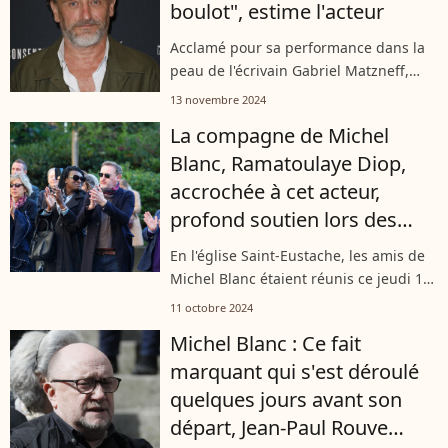
boulot", estime l'acteur
Acclamé pour sa performance dans la
peau de l'écrivain Gabriel Matzneff,
Jean-Paul Rouve n'avait pourtant même
13 novembre 2024
pas été nommé lors de la dernière
La compagne de Michel
cérémonie des César. L'acteur s'est...
Blanc, Ramatoulaye Diop,
accrochée à cet acteur,
profond soutien lors des
adieux
En l'église Saint-Eustache, les amis de
Michel Blanc étaient réunis ce jeudi 10
octobre pour ses obsèques. La
11 octobre 2024
compagne de l'acteur, Ramatoulaye
Michel Blanc : Ce fait
Diop, a pu compter sur le soutien
marquant qui s'est déroulé
d'un...
quelques jours avant son
départ, Jean-Paul Rouve