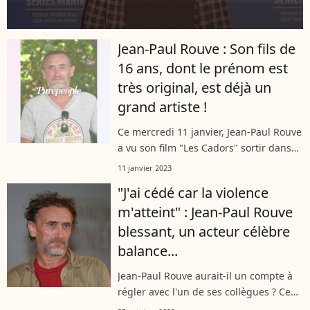
Jean-Paul Rouve : Son fils de
16 ans, dont le prénom est
très original, est déjà un
grand artiste !
Ce mercredi 11 janvier, Jean-Paul Rouve
a vu son film "Les Cadors" sortir dans
les salles de cinéma. L'occasion de
11 janvier 2023
s'intéresser à son fils de 16 ans - dont
"J'ai cédé car la violence
le prénom est très original...
m'atteint" : Jean-Paul Rouve
blessant, un acteur célèbre
balance...
Jean-Paul Rouve aurait-il un compte à
régler avec l'un de ses collègues ? Ce
lundi, c'est l'acteur Nicolas Maury qui