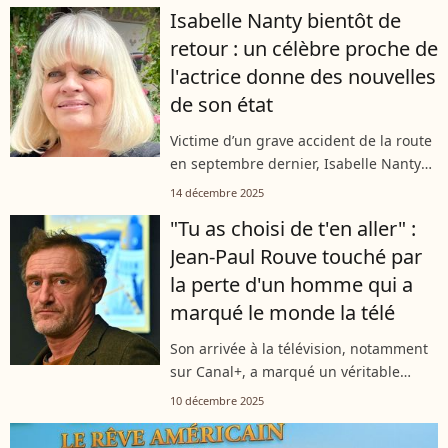
ses débuts. L’acteur raconte comment,
Isabelle Nanty bientôt de
à Paris, alors qu’il manquait...
retour : un célèbre proche de
l'actrice donne des nouvelles
de son état
Victime d’un grave accident de la route
en septembre dernier, Isabelle Nanty
poursuit sa convalescence loin des
14 décembre 2025
projecteurs. Plusieurs proches de la
"Tu as choisi de t'en aller" :
comédienne, dont Jean-Paul Rouve,...
Jean-Paul Rouve touché par
la perte d'un homme qui a
marqué le monde la télé
Son arrivée à la télévision, notamment
sur Canal+, a marqué un véritable
changement. Cet homme a eu un
10 décembre 2025
impact notable sur l’audiovisuel en
France. Aujourd’hui, Jean-Paul Rouve se