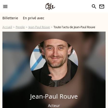
menu
search
newsletter
Billetterie
En privé avec
Accueil
People
Jean-Paul Rouve
Toute l'actu de Jean-Paul Rouve
Jean-Paul Rouve
Acteur