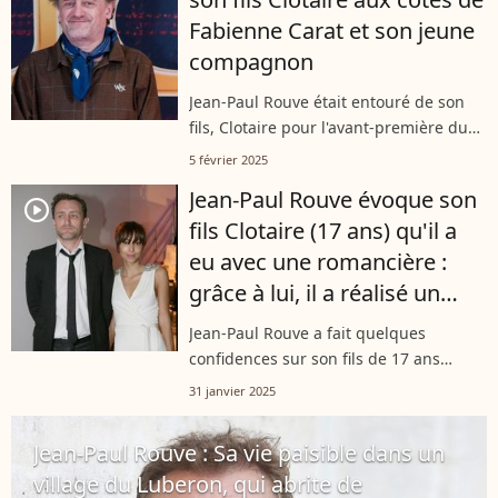
Fabienne Carat et son jeune
compagnon
Jean-Paul Rouve était entouré de son
fils, Clotaire pour l'avant-première du
dernier opus des Tuche. A leurs côtés,
5 février 2025
il y avait également Fabienne Carat et
Jean-Paul Rouve évoque son
son nouveau chéri Léo Deux....
player2
fils Clotaire (17 ans) qu'il a
eu avec une romancière :
grâce à lui, il a réalisé un
projet qui a cartonné
Jean-Paul Rouve a fait quelques
confidences sur son fils de 17 ans
Clotaire, lors de son passage dans
31 janvier 2025
"Grand Ecran", un format exclusif
d'"Allociné". Son adolescent lui a
Jean-Paul Rouve : Sa vie paisible dans un
notamment...
village du Luberon, qui abrite de