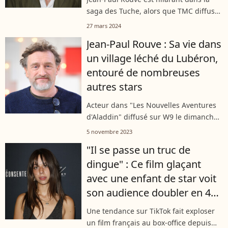
saga des Tuche, alors que TMC diffuse
ce soir le quatrième volet. Nos
27 mars 2024
confrères du "Monde" l'ont rencontré
Jean-Paul Rouve : Sa vie dans
en 2020. Un entretien dans lequel
un village léché du Lubéron,
l'acteur...
entouré de nombreuses
autres stars
Acteur dans "Les Nouvelles Aventures
d'Aladdin" diffusé sur W9 le dimanche
5 novembre 2023, Jean-Paul Rouve a
5 novembre 2023
choisi le Lubéron comme nouveau lieu
"Il se passe un truc de
de villégiature. Les cigales, le...
dingue" : Ce film glaçant
avec une enfant de star voit
son audience doubler en 48h
grâce à TikTok
Une tendance sur TikTok fait exploser
un film français au box-office depuis