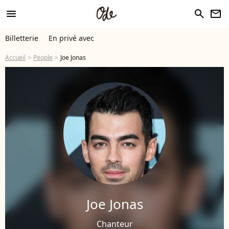
menu
search
newsletter
Billetterie
En privé avec
Accueil
People
Joe Jonas
Joe Jonas
Chanteur