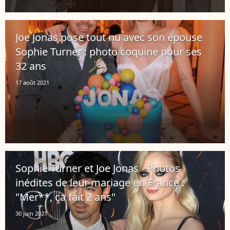
Joe Jonas pose tout nu avec son épouse
Sophie Turner : photo coquine pour ses
32 ans
17 août 2021
Sophie Turner et Joe Jonas - Photos
inédites de leur mariage en France :
"Mer**, ça fait 2 ans"
30 juin 2021