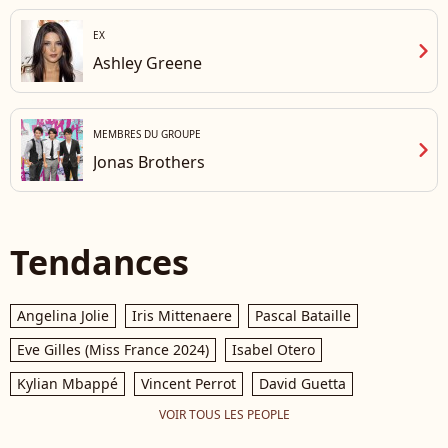
EX
chevron_right
Ashley Greene
MEMBRES DU GROUPE
chevron_right
Jonas Brothers
Tendances
Angelina Jolie
Iris Mittenaere
Pascal Bataille
Eve Gilles (Miss France 2024)
Isabel Otero
Kylian Mbappé
Vincent Perrot
David Guetta
VOIR TOUS LES PEOPLE