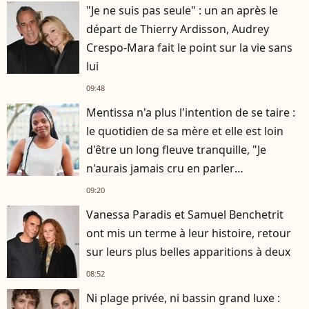
"Je ne suis pas seule" : un an après le
départ de Thierry Ardisson, Audrey
Crespo-Mara fait le point sur la vie sans
lui
09:48
Mentissa n'a plus l'intention de se taire :
le quotidien de sa mère et elle est loin
d'être un long fleuve tranquille, "Je
n'aurais jamais cru en parler
publiquement"
09:20
Vanessa Paradis et Samuel Benchetrit
ont mis un terme à leur histoire, retour
sur leurs plus belles apparitions à deux
08:52
Ni plage privée, ni bassin grand luxe :