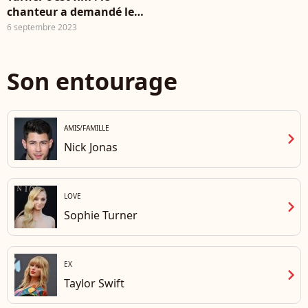
chanteur a demandé le
divorce
6 septembre 2023
Son entourage
AMIS/FAMILLE
chevron_right
Nick Jonas
LOVE
chevron_right
Sophie Turner
EX
chevron_right
Taylor Swift