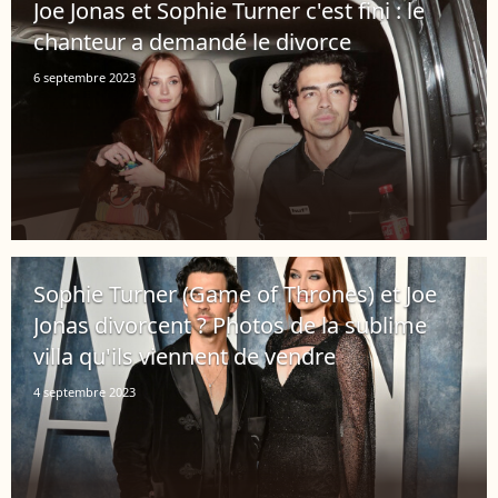
Joe Jonas et Sophie Turner c'est fini : le
chanteur a demandé le divorce
6 septembre 2023
Sophie Turner (Game of Thrones) et Joe
Jonas divorcent ? Photos de la sublime
villa qu'ils viennent de vendre
4 septembre 2023