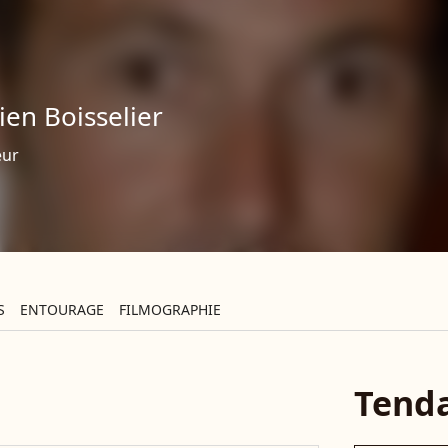
lien Boisselier
eur
S
ENTOURAGE
FILMOGRAPHIE
Tend