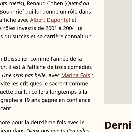
nts chéris
), Renaud Cohen (
Quand on
 Boukhrief qui lui donne un rôle dans
l'affiche avec
Albert Dupontel
et
s rôles investis de 2001 à 2004 lui
s du succès et sa carrière connaît un
en Boisselier, comme l'année de la
eur
, il est à l'affiche de trois comédies
;
J'me sens pas belle
, avec
Marina Foïs
;
s vite les critiques le sacrent comme
ette qui lui collera longtemps à la
tographe à 19 ans gagne en confiance
ncant.
Derni
abore pour la deuxième fois avec le
njean dans
J'veux pas que tu t'en ailles
.