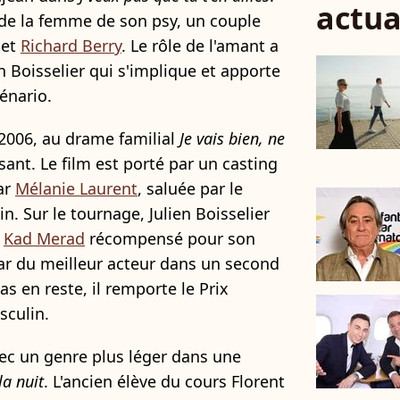
actua
t de la femme de son psy, un couple
et
Richard Berry
. Le rôle de l'amant a
n Boisselier qui s'implique et apporte
énario.
 2006, au drame familial
Je vais bien, ne
sant. Le film est porté par un casting
ar
Mélanie Laurent
, saluée par le
n. Sur le tournage, Julien Boisselier
à
Kad Merad
récompensé pour son
ésar du meilleur acteur dans un second
pas en reste, il remporte le Prix
sculin.
avec un genre plus léger dans une
la nuit
. L'ancien élève du cours Florent