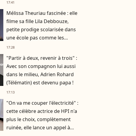
atteindre 5 chiffres !
17:41
Mélissa Theuriau fascinée : elle
filme sa fille Lila Debbouze,
petite prodige scolarisée dans
une école pas comme les
autres
17:28
"Partir à deux, revenir à trois" :
Avec son compagnon lui aussi
dans le milieu, Adrien Rohard
(Télématin) est devenu papa !
17:13
"On va me couper l'électricité" :
cette célèbre actrice de HPI n'a
plus le choix, complètement
ruinée, elle lance un appel à
l'aide