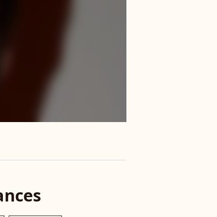
ances