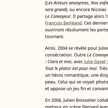
(
Les Acteurs anonymes
,
Nos enfa
sera grand
), ou encore Nicolas
Le Convoyeur
. Il partage alors 
François Berléand
. Ces dernier
ouvriront résolument les porte
tournant.
Ainsi, 2004 se révèle pour Juli
consécration. Outre
Le Convoy
:
Clara et moi
, avec
Julie Gayet
Tout le plaisir est pour moi
. Trè
un héros romantique, une étiqu
peau. Celui qui se voyait pho
et appose un jeu fin et convai
En 2006, Julien Boisselier coll
metteur en scène Bernard Jea