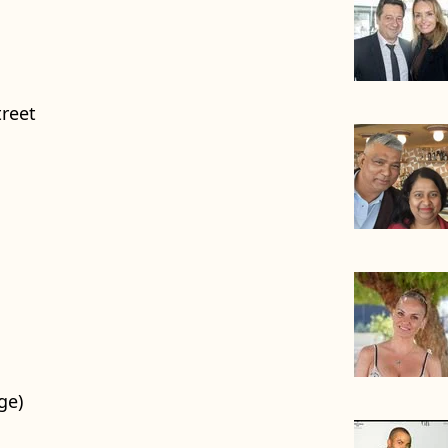
treet
ge)