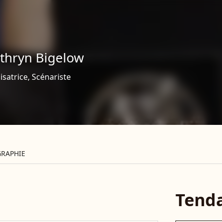
thryn Bigelow
isatrice, Scénariste
RAPHIE
Tend