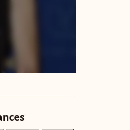
ances