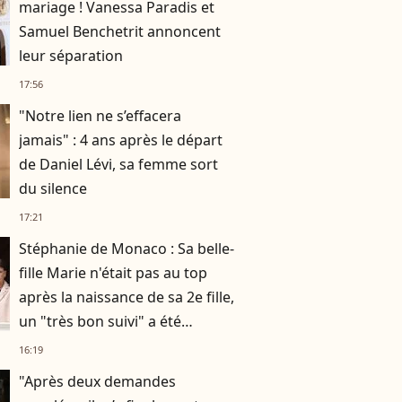
mariage ! Vanessa Paradis et
Samuel Benchetrit annoncent
leur séparation
17:56
"Notre lien ne s’effacera
jamais" : 4 ans après le départ
de Daniel Lévi, sa femme sort
du silence
17:21
Stéphanie de Monaco : Sa belle-
fille Marie n'était pas au top
après la naissance de sa 2e fille,
un "très bon suivi" a été
nécessaire
16:19
"Après deux demandes