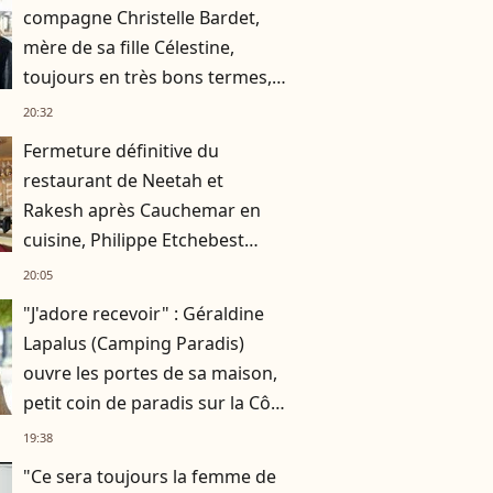
compagne Christelle Bardet,
mère de sa fille Célestine,
toujours en très bons termes,
la preuve en images
20:32
Fermeture définitive du
restaurant de Neetah et
Rakesh après Cauchemar en
cuisine, Philippe Etchebest
pensait les avoir sauvés
20:05
"J'adore recevoir" : Géraldine
Lapalus (Camping Paradis)
ouvre les portes de sa maison,
petit coin de paradis sur la Côte
bleue
19:38
"Ce sera toujours la femme de