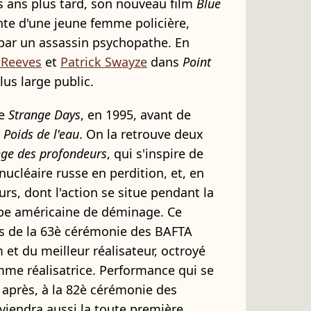
s ans plus tard, son nouveau film
Blue
nte d'une jeune femme policière,
 par un assassin psychopathe. En
 Reeves
et
Patrick Swayze
dans
Point
lus large public.
te
Strange Days
, en 1995, avant de
 Poids de l'eau
. On la retrouve deux
iège des profondeurs
, qui s'inspire de
 nucléaire russe en perdition, et, en
rs, dont l'action se situe pendant la
uipe américaine de déminage. Ce
ors de la 63è cérémonie des BAFTA
m et du meilleur réalisateur, octroyé
mme réalisatrice. Performance qui se
après, à la 82è cérémonie des
viendra aussi la toute première