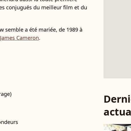
s conjugués du meilleur film et du
ow semble a été mariée, de 1989 à
James Cameron
.
rage)
Derni
actua
fondeurs