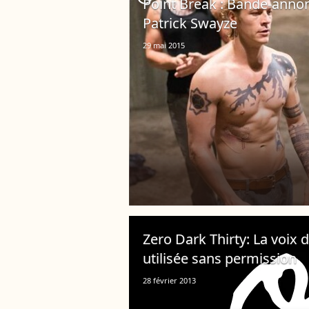
Point Break : Bande-annon
Patrick Swayze
29 mai 2015
Zero Dark Thirty: La voix
utilisée sans permission
28 février 2013