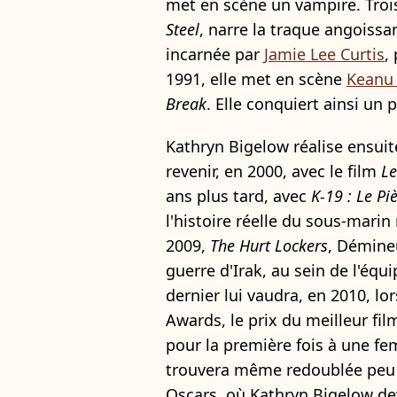
met en scène un vampire. Troi
Steel
, narre la traque angoissa
incarnée par
Jamie Lee Curtis
,
1991, elle met en scène
Keanu
Break
. Elle conquiert ainsi un p
Kathryn Bigelow réalise ensui
revenir, en 2000, avec le film
Le
ans plus tard, avec
K-19 : Le P
l'histoire réelle du sous-marin
2009,
The Hurt Lockers
, Démineu
guerre d'Irak, au sein de l'éq
dernier lui vaudra, en 2010, l
Awards, le prix du meilleur fil
pour la première fois à une fe
trouvera même redoublée peu 
Oscars, où Kathryn Bigelow de