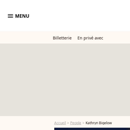
menu
MENU
Billetterie
En privé avec
Accueil
People
Kathryn Bigelow