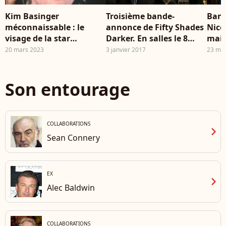
Kim Basinger
Troisième bande-
Band
méconnaissable : le
annonce de Fifty Shades
Nice
visage de la star
Darker. En salles le 8
mai 
complètement
février 2017.
20 mars 2023
3 janvier 2017
23 ma
transformé
Son entourage
COLLABORATIONS
chevron_right
Sean Connery
EX
chevron_right
Alec Baldwin
COLLABORATIONS