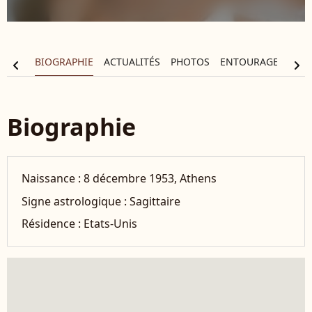
BIOGRAPHIE
ACTUALITÉS
PHOTOS
ENTOURAGE
FIL
chevron_left
chevron_right
Biographie
Naissance :
8 décembre 1953, Athens
Signe astrologique :
Sagittaire
Résidence :
Etats-Unis