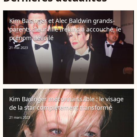
Kim Basinger et Alec Baldwin grands-
parents : leur fille Ireland a accouché, le
prénom dévoilé
21 mai 2023
Kim Basinger méconnaissable : le visage
de la star complètement transformé
21 mars 2023