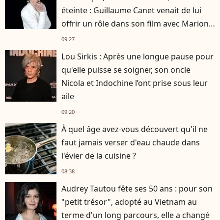
éteinte : Guillaume Canet venait de lui
offrir un rôle dans son film avec Marion
Cotillard
09:27
Lou Sirkis : Après une longue pause pour
qu'elle puisse se soigner, son oncle
Nicola et Indochine l’ont prise sous leur
aile
09:20
À quel âge avez-vous découvert qu'il ne
faut jamais verser d'eau chaude dans
l'évier de la cuisine ?
08:38
Audrey Tautou fête ses 50 ans : pour son
"petit trésor", adopté au Vietnam au
terme d'un long parcours, elle a changé