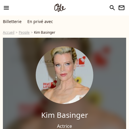
menu
search
newsletter
Billetterie
En privé avec
Accueil
People
Kim Basinger
Kim Basinger
Actrice