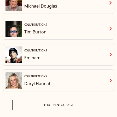
chevron_right
Michael Douglas
COLLABORATIONS
chevron_right
Tim Burton
COLLABORATIONS
chevron_right
Eminem
COLLABORATIONS
chevron_right
Daryl Hannah
TOUT L'ENTOURAGE