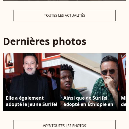
TOUTES LES ACTUALITÉS
Dernières photos
Elle a également
Ainsi que de Surifel,
Mic
adopté le jeune Surifel
adopté en Éthiopie en
de 
avec l'acteur Michael
2010 alors qu’elle
l'é
Cohen Michael Cohen
partageait la vie de
mag
participe à la soirée
Michael Cohen
Pet
VOIR TOUTES LES PHOTOS