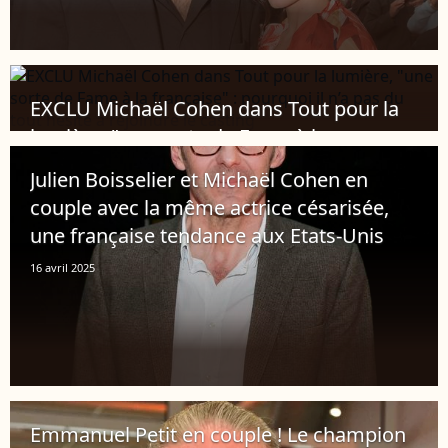
EXCLU Michaël Cohen dans Tout pour la
lumière, "une sorte de Fame à la
française" : pourquoi il n’a pas du tout
Julien Boisselier et Michaël Cohen en
hésité à rejoindre le casting
couple avec la même actrice césarisée,
19 juin 2025
une française tendance aux Etats-Unis
16 avril 2025
Emmanuel Petit en couple ! Le champion