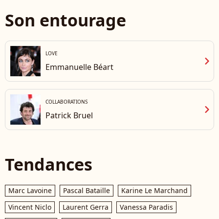
Son entourage
LOVE
chevron_right
Emmanuelle Béart
COLLABORATIONS
chevron_right
Patrick Bruel
Tendances
Marc Lavoine
Pascal Bataille
Karine Le Marchand
Vincent Niclo
Laurent Gerra
Vanessa Paradis