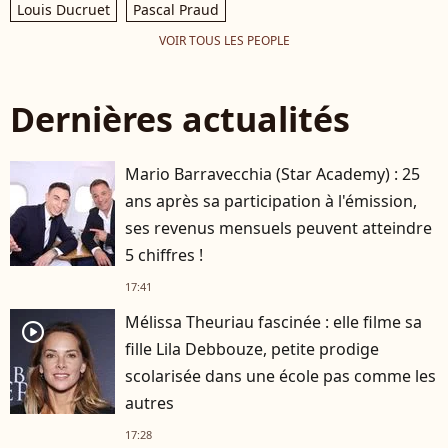
Louis Ducruet
Pascal Praud
VOIR TOUS LES PEOPLE
Dernières actualités
Mario Barravecchia (Star Academy) : 25
ans après sa participation à l'émission,
ses revenus mensuels peuvent atteindre
5 chiffres !
17:41
Mélissa Theuriau fascinée : elle filme sa
player2
fille Lila Debbouze, petite prodige
scolarisée dans une école pas comme les
autres
17:28