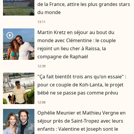
de la France, attire les plus grandes stars
du monde
13:11
Martin Kretz en séjour au bout du
player2
monde avec Clémentine : le couple
rejoint un lieu cher à Raïssa, la
compagne de Raphaël
12:39
"Ça fait bientôt trois ans qu'on essaie" :
pour ce couple de Koh-Lanta, le projet
bébé ne se passe pas comme prévu
12:08
Ophélie Meunier et Mathieu Vergne en
séjour près de Saint-Tropez avec leurs
enfants : Valentine et Joseph sont le