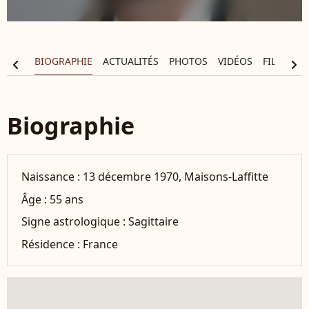
BIOGRAPHIE
ACTUALITÉS
PHOTOS
VIDÉOS
FILMOGR
chevron_left
chevron_right
Biographie
Naissance :
13 décembre 1970, Maisons-Laffitte
Âge :
55 ans
Signe astrologique :
Sagittaire
Résidence :
France