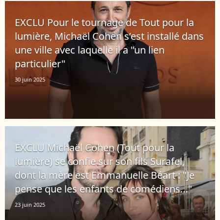
EXCLU Pour le tournage de Tout pour la
lumière, Michaël Cohen s’est installé dans
une ville avec laquelle il a "un lien
particulier"
30 juin 2025
EXCLU Michaël Cohen (Tout pour la
lumière) se confie sur son fils Surafel,
dont la mère est Emmanuelle Béart : "Je
pense que les enfants de comédiens…"
23 juin 2025