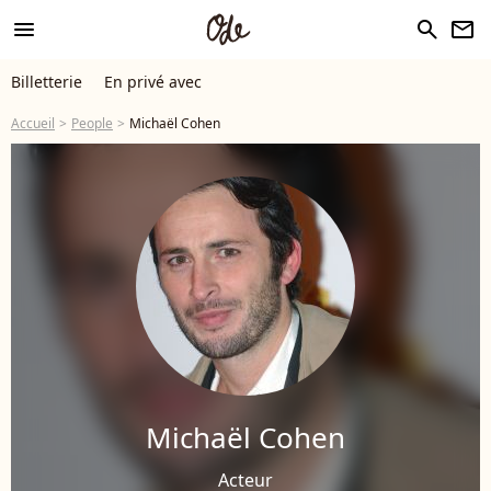
menu
search
newsletter
Billetterie
En privé avec
Accueil
People
Michaël Cohen
Michaël Cohen
Acteur