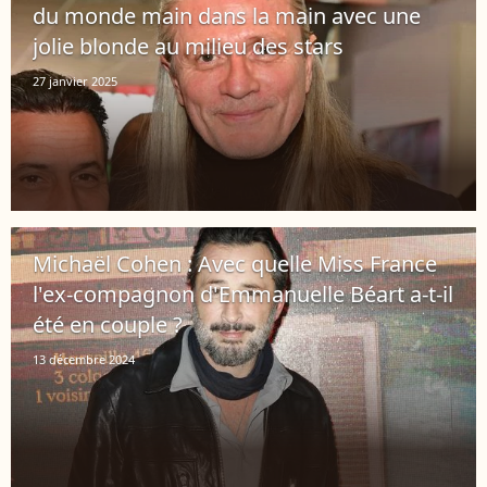
du monde main dans la main avec une
jolie blonde au milieu des stars
27 janvier 2025
Michaël Cohen : Avec quelle Miss France
l'ex-compagnon d'Emmanuelle Béart a-t-il
été en couple ?
13 décembre 2024