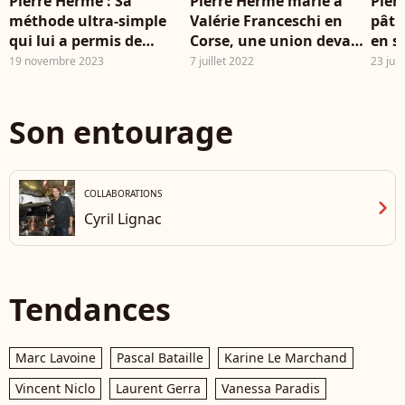
Pierre Hermé : Sa
Pierre Hermé marié à
Pier
méthode ultra-simple
Valérie Franceschi en
pâti
qui lui a permis de
Corse, une union devant
en s
perdre près de 30 kilos
la crème de la crème
et se
19 novembre 2023
7 juillet 2022
23 jui
en 6 mois
poid
Son entourage
COLLABORATIONS
chevron_right
Cyril Lignac
Tendances
Marc Lavoine
Pascal Bataille
Karine Le Marchand
Vincent Niclo
Laurent Gerra
Vanessa Paradis