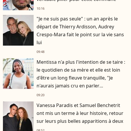
10:16
"Je ne suis pas seule" : un an après le
départ de Thierry Ardisson, Audrey
Crespo-Mara fait le point sur la vie sans
lui
09:48
Mentissa n'a plus l'intention de se taire :
le quotidien de sa mère et elle est loin
d'être un long fleuve tranquille, "Je
n'aurais jamais cru en parler
publiquement"
09:20
Vanessa Paradis et Samuel Benchetrit
ont mis un terme à leur histoire, retour
sur leurs plus belles apparitions à deux
08:52