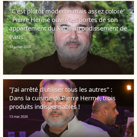
"C'est plutôt moderne mais assez coloré"
: Pierre Hermé ouvre les portes de son
appartement du XVIIe arrondissement de
Paris
17 juillet 2026
"J'ai arrêté d'utiliser tous les autres" :
Dans la cuisine de Pierre Hermé, trois
produits indispensables !
13 mai 2026