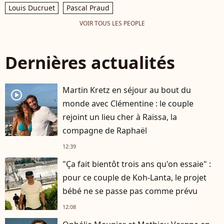
Louis Ducruet
Pascal Praud
VOIR TOUS LES PEOPLE
Dernières actualités
Martin Kretz en séjour au bout du
player2
monde avec Clémentine : le couple
rejoint un lieu cher à Raïssa, la
compagne de Raphaël
12:39
"Ça fait bientôt trois ans qu'on essaie" :
pour ce couple de Koh-Lanta, le projet
bébé ne se passe pas comme prévu
12:08