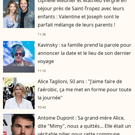
Ophélie Meunier et Mathieu Vergne en
séjour près de Saint-Tropez avec leurs
enfants : Valentine et Joseph sont le
parfait mélange de leurs parents !
11:36
Kavinsky : sa famille prend la parole pour
annoncer la date et le lieu de son dernier
voyage
11:10
Alice Taglioni, 50 ans : "J'aime faire de
player2
l'aérobic, ça me met en forme pour toute
la journée"
10:43
Antoine Dupont : Sa grand-mère Alice,
dite "Mimy", nous a quittés... Elle était un
véritable pilier pour cette commune