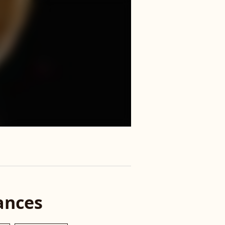
ances