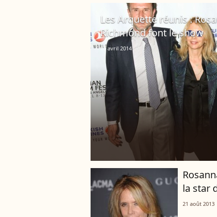
Les Arquette réunis : Rosan
Richmond font le show
10 avril 2014
Rosanna
la star 
21 août 2013