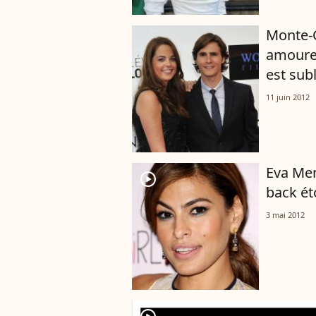
Monte-C
amoureu
est sub
11 juin 2012
Eva Me
player2
back é
3 mai 2012