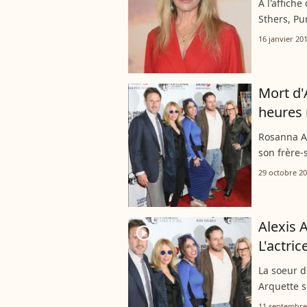
À l'affich
Sthers, Pu
Arquette l
16 janvier 20
l'actrice de
Mort d'
heures 
Rosanna A
son frère-
29 octobre 2
Alexis 
player2
L'actric
La soeur d
Arquette s
proches. "
11 septembre