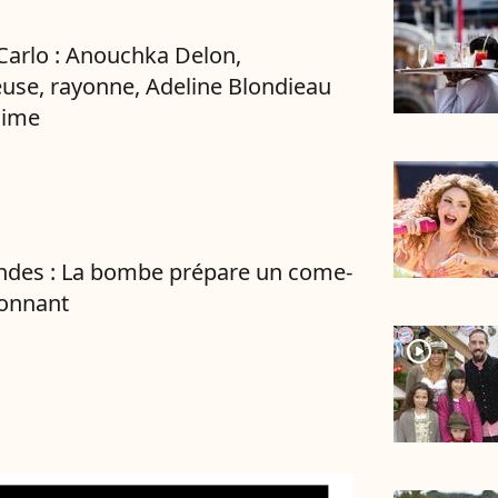
arlo : Anouchka Delon,
se, rayonne, Adeline Blondieau
lime
ndes : La bombe prépare un come-
tonnant
player2