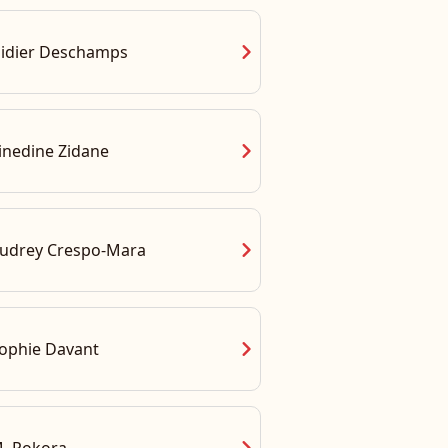
chevron_right
idier Deschamps
chevron_right
inedine Zidane
chevron_right
udrey Crespo-Mara
chevron_right
ophie Davant