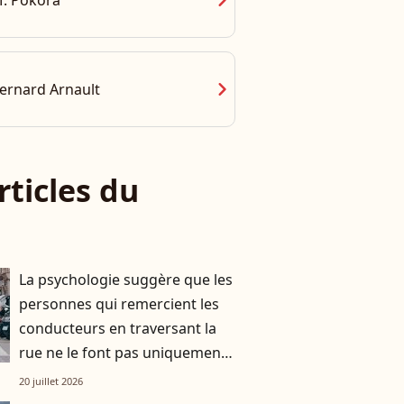
chevron_right
. Pokora
chevron_right
ernard Arnault
rticles du
La psychologie suggère que les
personnes qui remercient les
conducteurs en traversant la
rue ne le font pas uniquement
par gratitude
20 juillet 2026