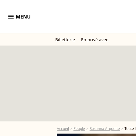
menu
MENU
Billetterie
En privé avec
Accueil
People
Rosanna Arquette
Toute 