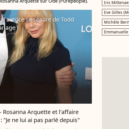
e Rosanna Arquette sur Ode (Purepeople).
Iris Mittenae
Eve Gilles (M
 l'actrice se sépare de Todd
Michèle Bern
riage !
Emmanuelle 
 Rosanna Arquette et l'affaire
 "Je ne lui ai pas parlé depuis"