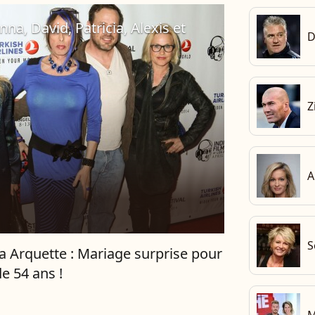
na, David, Patricia, Alexis et
D
Z
A
S
 Arquette : Mariage surprise pour
de 54 ans !