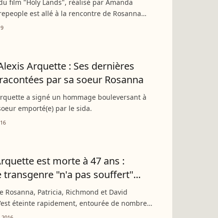
e du film "Holy Lands", réalisé par Amanda
repeople est allé à la rencontre de Rosanna
ors de son passage à Paris. L'occasion pour
19
 revenir...
Alexis Arquette : Ses dernières
racontées par sa soeur Rosanna
rquette a signé un hommage bouleversant à
soeur emporté(e) par le sida.
016
Arquette est morte à 47 ans :
e transgenre "n'a pas souffert"...
e Rosanna, Patricia, Richmond et David
'est éteinte rapidement, entourée de nombreux
Elle est morte comme elle a vécu..."
 2016