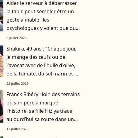
Aider le serveur à débarrasser
la table peut sembler être un
geste aimable : les
psychologues y voient quelque
chose de bien plus profond.
6 juillet 2026
Shakira, 49 ans : "Chaque jour,
je mange des œufs ou de
l'avocat avec de l'huile d'olive,
de la tomate, du sel marin et un
smoothie"
22 juillet 2026
Franck Ribéry : loin des terrains
où son père a marqué
l’histoire, sa fille Hiziya trace
aujourd’hui sa route dans un
tout autre univers
12 juillet 2026