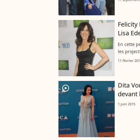
Felicit
Lisa Ede
En cette p
les projec
11 février 20
Dita Vo
player2
devant 
1 juin 2015