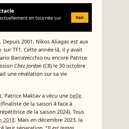
ctacle
 actuellement en tournée sur
Voir
s. Depuis 2001, Nikos Aliagas est aux
,
sur TF1. Cette année-là, il y avait
Mario Barravecchio ou encore Patrice
ission
Chez Jordan
(C8) le 30 octobre
fait une révélation sur sa vie
nt, Patrice Maktav a vécu une
belle
(finaliste de la saison 4 face à
épétitrice de la saison 2024). Tous
n 2018
. Mais en décembre 2023, la
é leur séparation. "
Il est temps