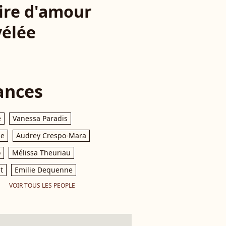
oire d'amour
vélée
ances
e
Vanessa Paradis
le
Audrey Crespo-Mara
o
Mélissa Theuriau
t
Emilie Dequenne
VOIR TOUS LES PEOPLE