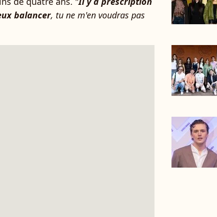
ins de quatre ans. "
Il y a prescription
peux balancer
, tu ne m'en voudras pas