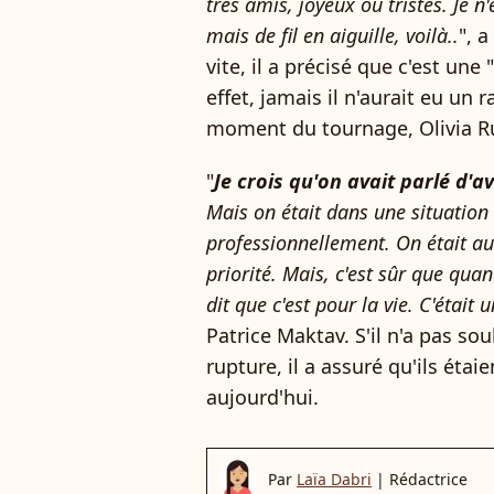
très amis, joyeux ou tristes. Je n
mais de fil en aiguille, voilà..
", 
vite, il a précisé que c'est une "
effet, jamais il n'aurait eu u
moment du tournage, Olivia Rui
"
Je crois qu'on avait parlé d
Mais on était dans une situation 
professionnellement. On était aus
priorité. Mais, c'est sûr que qua
dit que c'est pour la vie. C'était u
Patrice Maktav. S'il n'a pas sou
rupture, il a assuré qu'ils éta
aujourd'hui.
Par
Laïa Dabri
|
Rédactrice