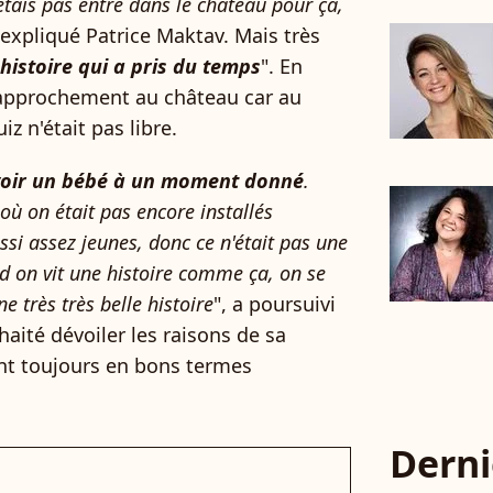
'étais pas entré dans le château pour ça,
a expliqué Patrice Maktav. Mais très
histoire qui a pris du temps
". En
n rapprochement au château car au
z n'était pas libre.
'avoir un bébé à un moment donné
.
où on était pas encore installés
si assez jeunes, donc ce n'était pas une
nd on vit une histoire comme ça, on se
ne très très belle histoire
", a poursuivi
haité dévoiler les raisons de sa
ient toujours en bons termes
Derni