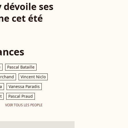
 dévoile ses
ne cet été
ances
e
Pascal Bataille
archand
Vincent Niclo
a
Vanessa Paradis
t
Pascal Praud
VOIR TOUS LES PEOPLE