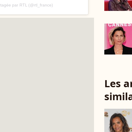
rtagée par RTL (@rtl_france)
Les a
simil