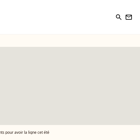
search
newsletter
s pour avoir la ligne cet été