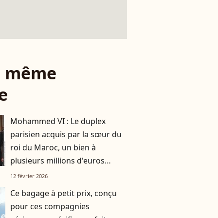
le même
e
Mohammed VI : Le duplex
parisien acquis par la sœur du
roi du Maroc, un bien à
plusieurs millions d'euros
acheté sans même avoir été
12 février 2026
visité
Ce bagage à petit prix, conçu
pour ces compagnies