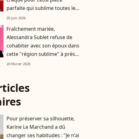
parfaite qui sublime toutes les
silhouettes
20 juin 2026
Fraîchement mariée,
Alessandra Sublet refuse de
cohabiter avec son époux dans
cette "région sublime" à près
de 900 km de Paris
20 février 2026
rticles
aires
Pour préserver sa silhouette,
Karine Le Marchand a dû
changer ses habitudes : "Je n'ai