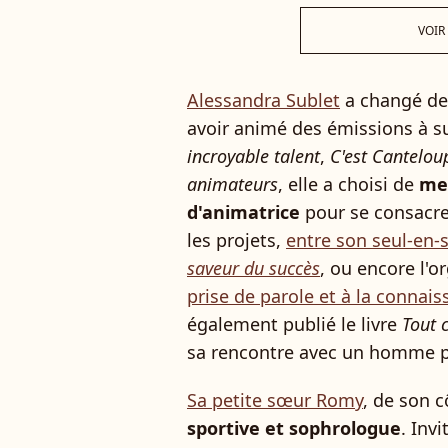
VOIR
Alessandra Sublet
a changé de 
avoir animé des émissions à
incroyable talent
,
C'est Cantelou
animateurs
, elle a choisi de
met
d'animatrice
pour se consacrer
les projets,
entre son seul-en
saveur du succès
, ou encore l'o
prise de parole et à la connais
également publié le livre
Tout 
sa rencontre avec un homme p
Sa petite sœur Romy
, de son 
sportive et sophrologue
. Inv