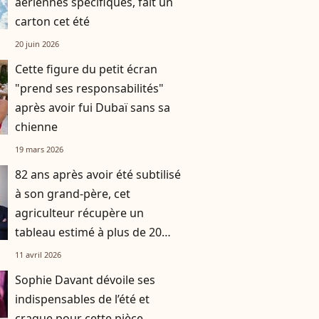
aériennes spécifiques, fait un
carton cet été
20 juin 2026
Cette figure du petit écran
"prend ses responsabilités"
après avoir fui Dubaï sans sa
chienne
19 mars 2026
82 ans après avoir été subtilisé
à son grand-père, cet
agriculteur récupère un
tableau estimé à plus de 20
millions d'euros
11 avril 2026
Sophie Davant dévoile ses
indispensables de l’été et
craque pour cette pièce