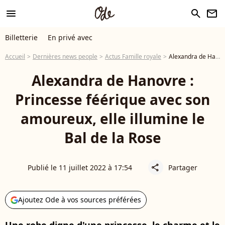
menu
search
newsletter
Billetterie
En privé avec
Accueil
Dernières news people
Actus Famille royale
Alexandra de Hanovre : Princesse féérique avec son amoureux, elle illumine le Bal de la Rose
Alexandra de Hanovre :
Princesse féérique avec son
amoureux, elle illumine le
Bal de la Rose
Publié le 11 juillet 2022 à 17:54
Partager
share
Ajoutez Ode à vos sources préférées