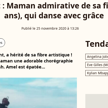
: Maman admirative de sa fil
ans), qui danse avec grâce
Publié le 25 novembre 2020 à 13:26
Tend
es
nt, a hérité de sa fibre artistique !
Angelina Joli
a maman une adorable chorégraphie
Eve Gilles (M
sh. Amel est épatée...
Kylian Mbap