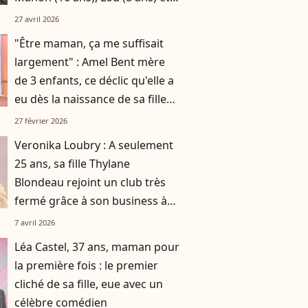
Sacha (5 ans)
27 avril 2026
"Être maman, ça me suffisait
largement" : Amel Bent mère
de 3 enfants, ce déclic qu'elle a
eu dès la naissance de sa fille
ainée
27 février 2026
Veronika Loubry : A seulement
25 ans, sa fille Thylane
Blondeau rejoint un club très
fermé grâce à son business à
succès
7 avril 2026
Léa Castel, 37 ans, maman pour
la première fois : le premier
cliché de sa fille, eue avec un
célèbre comédien