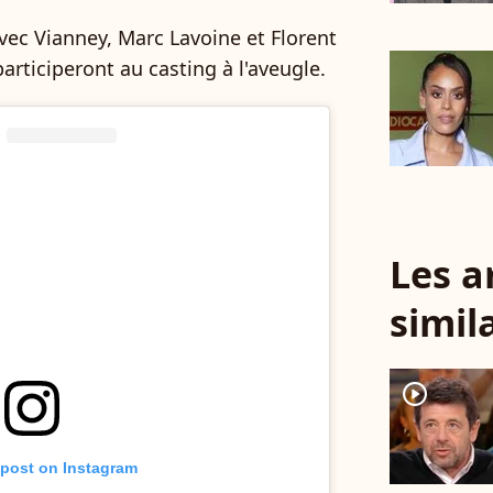
avec Vianney, Marc Lavoine et Florent
participeront au casting à l'aveugle.
Les a
simil
player2
 post on Instagram