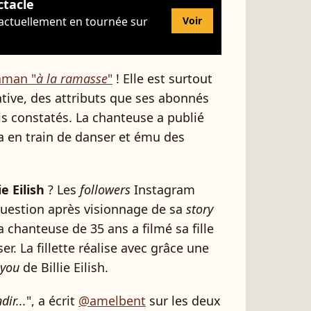
ctacle
 actuellement en tournée sur
Voir
aman "
à la ramasse
"
! Elle est surtout
ive, des attributs que ses abonnés
s constatés. La chanteuse a publié
ia en train de danser et ému des
ie Eilish
? Les
followers
Instagram
question après visionnage de sa
story
chanteuse de 35 ans a filmé sa fille
er. La fillette réalise avec grâce une
 you
de Billie Eilish.
dir...
", a écrit
@amelbent
sur les deux