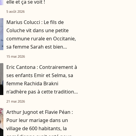
elle et ça se voit !
5 août 2026
Marius Colucci : Le fils de
Coluche vit dans une petite
commune rurale en Occitanie,
sa femme Sarah est bien
connue des habitants
15 mai 2026
Eric Cantona : Contrairement à
ses enfants Emir et Selma, sa
femme Rachida Brakni
n'adhère pas à cette tradition
familiale, "je tente de lui faire
21 mai 2026
changer d'avis"
Arthur Jugnot et Flavie Péan :
Pour leur mariage dans un
village de 600 habitants, la