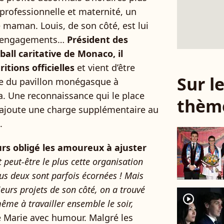
 professionnelle et maternité, un
 maman. Louis, de son côté, est lui
x engagements…
Président des
ball caritative de Monaco, il
itions officielles
et vient d’être
Sur 
 du pavillon monégasque à
ka. Une reconnaissance qui le place
thèm
i ajoute une charge supplémentaire au
e.
urs obligé les amoureux à ajuster
t peut-être le plus cette organisation
ous deux sont parfois écornées ! Mais
eurs projets de son côté, on a trouvé
player2
ême à travailler ensemble le soir,
é Marie avec humour. Malgré les