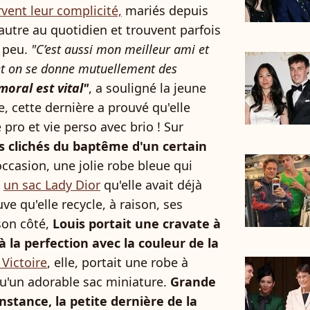
vent leur complicité,
mariés depuis
 l’autre au quotidien et trouvent parfois
 peu.
"C’est aussi mon meilleur ami et
et on se donne mutuellement des
moral est vital"
, a souligné la jeune
 cette dernière a prouvé qu'elle
e pro et vie perso avec brio ! Sur
lis clichés du baptême d'un certain
occasion, une jolie robe bleue qui
,
un sac Lady Dior
qu'elle avait déjà
ve qu'elle recycle, à raison, ses
son côté,
Louis portait une cravate à
à la perfection avec la couleur de la
 Victoire
, elle, portait une robe à
qu'un adorable sac miniature.
Grande
stance, la petite dernière de la