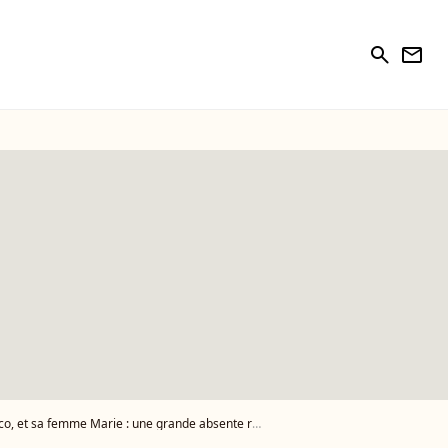
search
newsletter
t sa femme Marie : une grande absente remarquée !