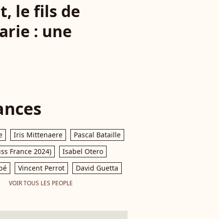
 le fils de
rie : une
!
ances
e
Iris Mittenaere
Pascal Bataille
iss France 2024)
Isabel Otero
pé
Vincent Perrot
David Guetta
VOIR TOUS LES PEOPLE