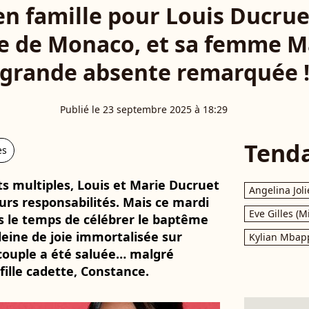
 famille pour Louis Ducruet,
e de Monaco, et sa femme Ma
grande absente remarquée 
Publié le 23 septembre 2025 à 18:29
Tend
es
ts multiples, Louis et Marie Ducruet
Angelina Joli
urs responsabilités. Mais ce mardi
Eve Gilles (M
is le temps de célébrer le baptême
leine de joie immortalisée sur
Kylian Mbap
 couple a été saluée… malgré
ille cadette, Constance.