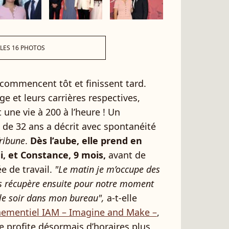
 LES 16 PHOTOS
 commencent tôt et finissent tard.
ge et leurs carrières respectives,
une vie à 200 à l’heure ! Un
de 32 ans a décrit avec spontanéité
ribune
.
Dès l’aube, elle prend en
i, et Constance, 9 mois,
avant de
e de travail.
"Le matin je m’occupe des
e les récupère ensuite pour notre moment
 le soir dans mon bureau",
a-t-elle
énementiel IAM – Imagine and Make –
,
le profite désormais d’horaires plus