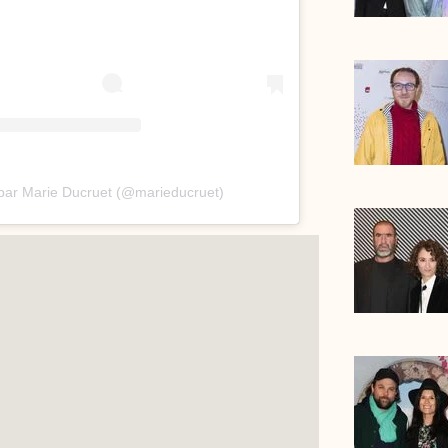
 par Marie Ducruet (@marieducruet)