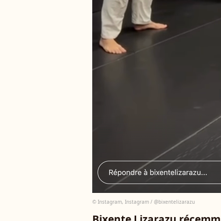
© Instagram, Instagram / @bixentelizarazu
Bixente Lizarazu récem