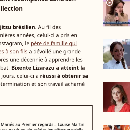
player2
ilection
jitsu brésilien
. Au fil des
ières années, celui-ci a pris en
Instagram, le
père de famille qui
 à son fils
a dévoilé une grande
après une décennie à apprendre les
mbat,
Bixente Lizarazu a atteint la
 jours, celui-ci a
réussi à obtenir sa
étermination et son travail acharné
i Mariés au Premier regards… Louise Martin
ures perdues, de refaire les gâteaux qu’elle