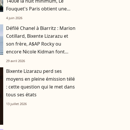
1400e la nuit minimum, Le
Fouquet's Paris obtient une
distinction de taille !
4 juin 2026
Défilé Chanel à Biarritz : Marion
Cotillard, Bixente Lizarazu et
son frère, A$AP Rocky ou
encore Nicole Kidman font
sensation dès leur arrivée
29 avril 2026
Bixente Lizarazu perd ses
moyens en pleine émission télé
: cette question qui le met dans
tous ses états
13 juillet 2026