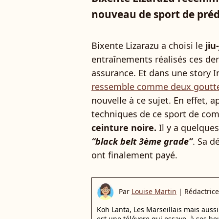
nouveau de sport de préd
Bixente Lizarazu a choisi le
jiu-
entraînements réalisés ces dern
assurance. Et dans une story 
ressemble comme deux gouttes
nouvelle à ce sujet. En effet, 
techniques de ce sport de co
ceinture noire.
Il y a quelques
“black belt 3ème grade”
. Sa d
ont finalement payé.
Par
Louise Martin
|
Rédactrice
Koh Lanta, Les Marseillais mais auss
est une télévore qui essaye, à ses he