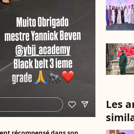
Les a
simil
ment récompensé dans son