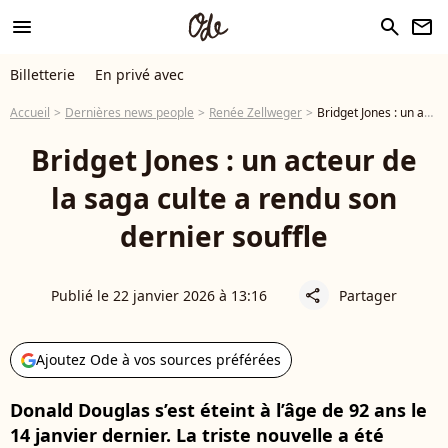
menu
search
newsletter
Billetterie
En privé avec
Accueil
Dernières news people
Renée Zellweger
Bridget Jones : un acteur de la saga culte a rendu son dernier souffle
Bridget Jones : un acteur de
la saga culte a rendu son
dernier souffle
Publié le 22 janvier 2026 à 13:16
Partager
share
Ajoutez Ode à vos sources préférées
Donald Douglas s’est éteint à l’âge de 92 ans le
14 janvier dernier. La triste nouvelle a été