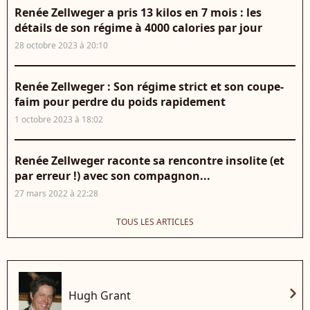
Renée Zellweger a pris 13 kilos en 7 mois : les
détails de son régime à 4000 calories par jour
28 octobre 2023 à 20:10
Renée Zellweger : Son régime strict et son coupe-
faim pour perdre du poids rapidement
1 octobre 2023 à 18:02
Renée Zellweger raconte sa rencontre insolite (et
par erreur !) avec son compagnon...
27 mars 2022 à 22:28
TOUS LES ARTICLES
chevron_right
Hugh Grant