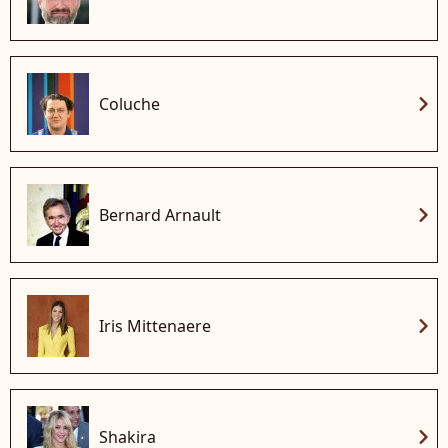
chevron_right
Coluche
chevron_right
Bernard Arnault
chevron_right
Iris Mittenaere
chevron_right
Shakira