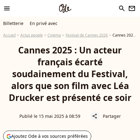
menu
search
newsletter
Billetterie
En privé avec
Accueil
Actus people
Cinéma
Festival de Cannes 2026
Cannes 2025 : Un acteur français écarté soudainement du Festival, alors que son film avec Léa Drucker est présenté ce soir
Cannes 2025 : Un acteur
français écarté
soudainement du Festival,
alors que son film avec Léa
Drucker est présenté ce soir
Publié le 15 mai 2025 à 08:59
Partager
share
Ajoutez Ode à vos sources préférées