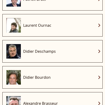
chevron_right
Laurent Ournac
chevron_right
Didier Deschamps
chevron_right
Didier Bourdon
chevron_right
Alexandre Brasseur