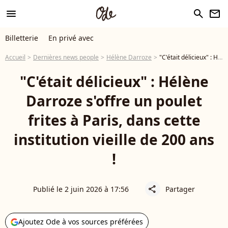
menu
search
newsletter
Billetterie
En privé avec
Accueil
Dernières news people
Hélène Darroze
"C'était délicieux" : Hélène Darroze s'offre un poulet frites à Paris, dans cette institution vieille de 200 ans !
"C'était délicieux" : Hélène
Darroze s'offre un poulet
frites à Paris, dans cette
institution vieille de 200 ans
!
Publié le 2 juin 2026 à 17:56
Partager
share
Ajoutez Ode à vos sources préférées