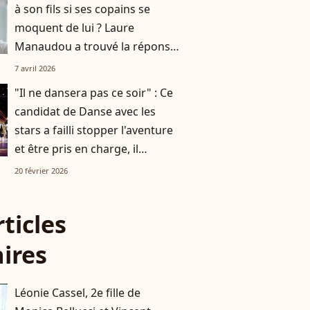
à son fils si ses copains se
moquent de lui ? Laure
Manaudou a trouvé la réponse,
on vous en donne d'autres
7 avril 2026
"Il ne dansera pas ce soir" : Ce
candidat de Danse avec les
stars a failli stopper l'aventure
et être pris en charge, il
raconte
20 février 2026
rticles
aires
Léonie Cassel, 2e fille de