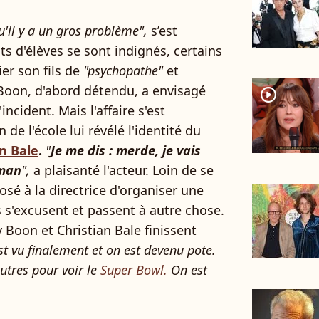
u'il y a un gros problème",
s’est
 d'élèves se sont indignés, certains
er son fils de
"psychopathe"
et
Boon, d'abord détendu, a envisagé
player2
ncident. Mais l'affaire s'est
de l'école lui révélé l'identité du
an Bale
.
"
Je me dis : merde, je vais
tman
",
a plaisanté l'acteur. Loin de se
posé à la directrice d'organiser une
 s'excusent et passent à autre chose.
 Boon et Christian Bale finissent
st vu finalement et on est devenu pote.
autres pour voir le
Super Bowl.
On est