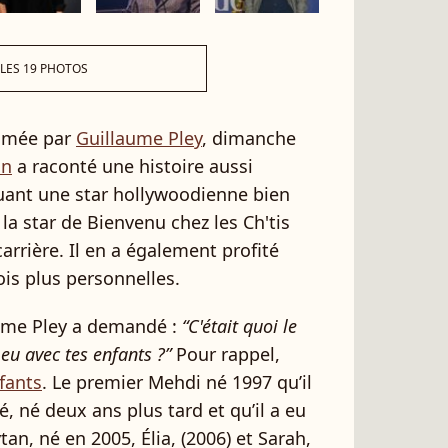
 LES 19 PHOTOS
nimée par
Guillaume Pley
, dimanche
on
a raconté une histoire aussi
uant une star hollywoodienne bien
la star de Bienvenu chez les Ch'tis
arrière. Il en a également profité
ois plus personnelles.
aume Pley a demandé :
“C'était quoi le
eu avec tes enfants ?”
Pour rappel,
fants
. Le premier Mehdi né 1997 qu’il
, né deux ans plus tard et qu’il a eu
ytan, né en 2005, Élia, (2006) et Sarah,