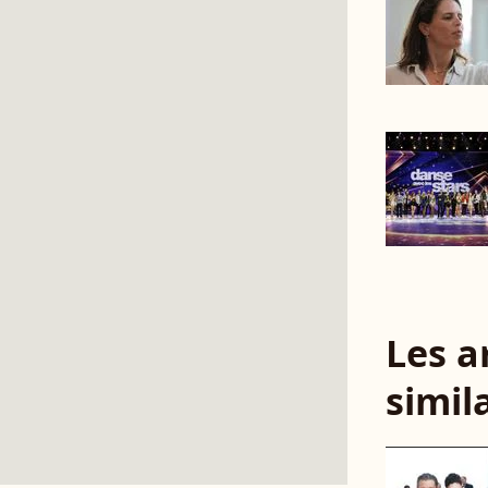
Les a
simil