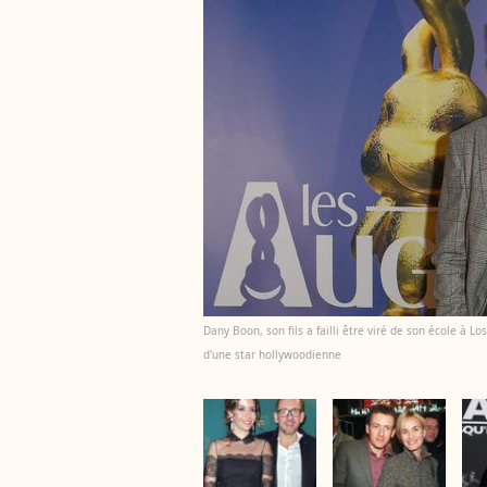
Dany Boon, son fils a failli être viré de son école à Los 
d'une star hollywoodienne