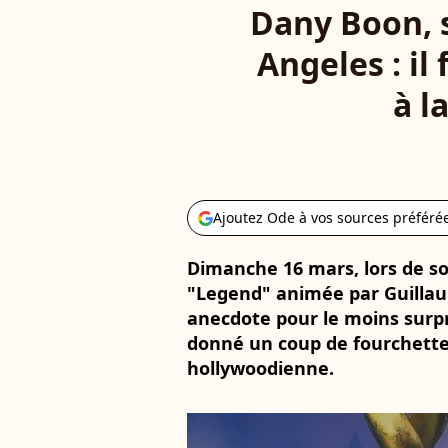
Dany Boon, so
Angeles : il
à l
Ajoutez Ode à vos sources préféré
Dimanche 16 mars, lors de so
"Legend" animée par Guillau
anecdote pour le moins surpre
donné un coup de fourchette à
hollywoodienne.