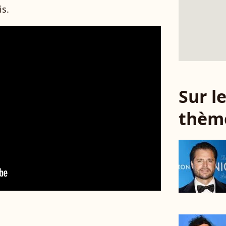
is.
Sur 
thèm