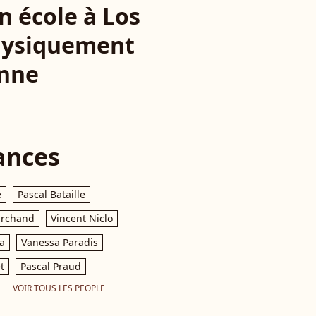
on école à Los
 physiquement
enne
ances
e
Pascal Bataille
archand
Vincent Niclo
a
Vanessa Paradis
t
Pascal Praud
VOIR TOUS LES PEOPLE