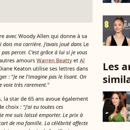
tre avec Woody Allen qui donne à sa
ui dois ma carrière. J'avais joué dans
Le
 pas percer. C'est grâce à lui si je vous
autres amours
Warren Beatty
et
Al
Les a
 Diane Keaton utilise ses lettres dans
simil
er : "
Je ne l'imagine pas le lisant. On
e voie très rarement.
"
, la star de 65 ans avoue également
e choix : "
J'ai eu toutes ces
t je me suis laissé emporter. Le prix à
cart de ma famille. La célébrité affecte