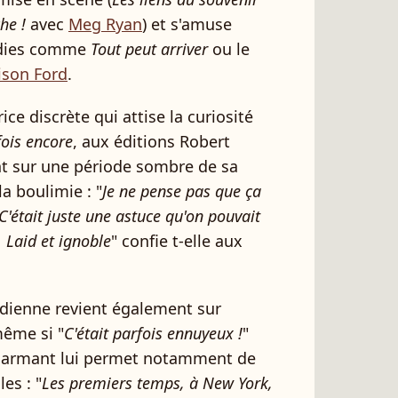
he !
avec
Meg Ryan
) et s'amuse
édies comme
Tout peut arriver
ou le
ison Ford
.
ce discrète qui attise la curiosité
ois encore
, aux éditions Robert
nt sur une période sombre de sa
la boulimie : "
Je ne pense pas que ça
C'était juste une astuce qu'on pouvait
. Laid et ignoble
" confie t-elle aux
dienne revient également sur
même si "
C'était parfois ennuyeux !
"
charmant lui permet notamment de
les : "
Les premiers temps, à New York,