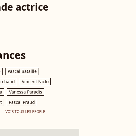
nde actrice
ances
e
Pascal Bataille
archand
Vincent Niclo
a
Vanessa Paradis
t
Pascal Praud
VOIR TOUS LES PEOPLE