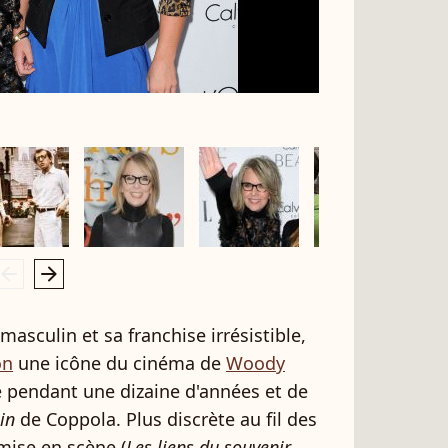
rrow_left
arrow_right
asculin et sa franchise irrésistible,
on
une icône du cinéma de
Woody
ie pendant une dizaine d'années et de
in
de Coppola. Plus discrète au fil des
 mise en scène (
Les liens du souvenir