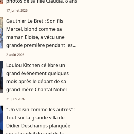
photos de sa fille Claudia, 8 ans
17 juillet 2026
Gauthier Le Bret : Son fils
Marcel, blond comme sa
maman Eloïse, a vécu une
grande première pendant les
vacances
2 août 2026
Loulou Kitchen célèbre un
grand événement quelques
mois après le départ de sa
grand-mère Chantal Nobel
21 juin 2026
"Un voisin comme les autres" :
Tout sur la grande villa de
Didier Deschamps planquée
sous le soleil du sud de la