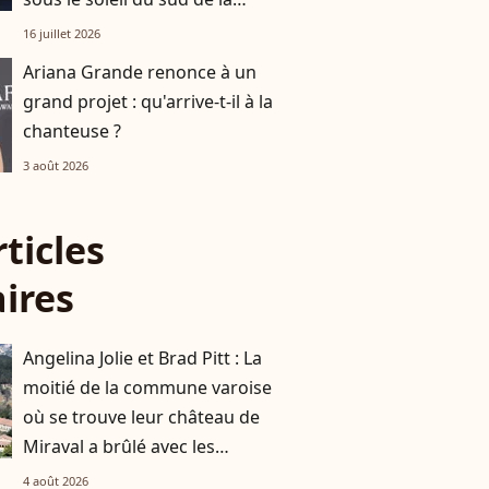
France
16 juillet 2026
Ariana Grande renonce à un
grand projet : qu'arrive-t-il à la
chanteuse ?
3 août 2026
rticles
aires
Angelina Jolie et Brad Pitt : La
moitié de la commune varoise
où se trouve leur château de
Miraval a brûlé avec les
incendies
4 août 2026