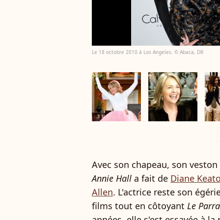
Le 18 octobre 2010 à Los Angeles. © Abaca, DR
a
Avec son chapeau, son veston m
Annie Hall
a fait de
Diane Keat
Allen
. L'actrice reste son égér
films tout en côtoyant
Le Parra
années, elle s'est essayée à la