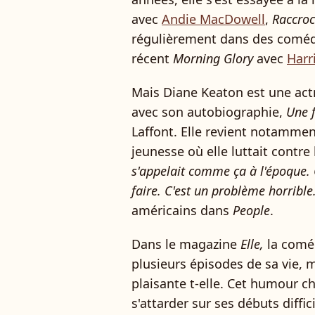
avec
Andie MacDowell
,
Raccroc
régulièrement dans des com
récent
Morning Glory
avec
Harr
Mais Diane Keaton est une actri
avec son autobiographie,
Une f
Laffont. Elle revient notamme
jeunesse où elle luttait contre 
s'appelait comme ça à l'époque. 
faire. C'est un problème horrible
américains dans
People
.
Dans le magazine
Elle,
la comé
plusieurs épisodes de sa vie
, 
plaisante t-elle. Cet humour 
s'attarder sur ses débuts diffici