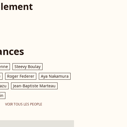
llement
ances
enne
Steevy Boulay
e
Roger Federer
Aya Nakamura
razu
Jean-Baptiste Marteau
in
VOIR TOUS LES PEOPLE