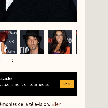
rrow_left
arrow_right
ctacle
 actuellement en tournée sur
Voir
émonies de la télévision,
Ellen