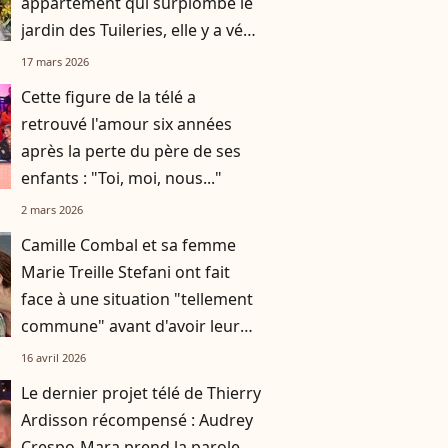
appartement qui surplombe le
jardin des Tuileries, elle y a vécu
avec son mari Roger Vadim
17 mars 2026
Cette figure de la télé a
retrouvé l'amour six années
après la perte du père de ses
enfants : "Toi, moi, nous..."
2 mars 2026
Camille Combal et sa femme
Marie Treille Stefani ont fait
face à une situation "tellement
commune" avant d'avoir leur
fils Pio
16 avril 2026
Le dernier projet télé de Thierry
Ardisson récompensé : Audrey
Crespo-Mara prend la parole