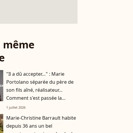
le même
e
"Il a dû accepter…" : Marie
Portolano séparée du père de
son fils aîné, réalisateur...
Comment s'est passée la
rencontre avec son mari
1 juillet 2026
Grégoire Ludig ?
Marie-Christine Barrault habite
depuis 36 ans un bel