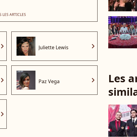
 LES ARTICLES
vron_right
chevron_right
Juliette Lewis
Les a
vron_right
chevron_right
Paz Vega
simil
vron_right