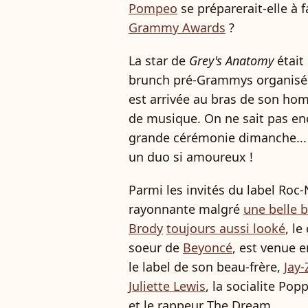
Pompeo
se préparerait-elle à f
Grammy Awards
?
La star de
Grey's Anatomy
était
brunch pré-Grammys organisée 
est arrivée au bras de son ho
de musique. On ne sait pas enco
grande cérémonie dimanche... 
un duo si amoureux !
Parmi les invités du label Roc-
rayonnante malgré
une belle 
Brody
toujours aussi looké
, l
soeur de
Beyoncé
, est venue 
le label de son beau-frère,
Jay-
Juliette Lewis
, la socialite Po
et le rappeur The Dream.