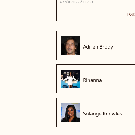
4 août 2022 à 08:59
TOUS
che
Adrien Brody
che
Rihanna
che
Solange Knowles