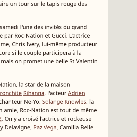
aire un tour sur le tapis rouge des
 samedi l'une des invités du grand
par Roc-Nation et Gucci. L'actrice
mme, Chris Ivery, lui-même producteur
re si le couple participera à la
mais on promet une belle St Valentin
Nation, la star de la maison
bronchite
Rihanna
, l'acteur
Adrien
e chanteur Ne-Yo.
Solange Knowles
, la
en amie, Roc-Nation est tout de même
Z
. On y a croisé l'actrice et rockeuse
ppy Delavigne,
Paz Vega
, Camilla Belle