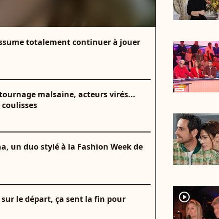
assume totalement continuer à jouer
ournage malsaine, acteurs virés...
n coulisses
na, un duo stylé à la Fashion Week de
player2
ur le départ, ça sent la fin pour