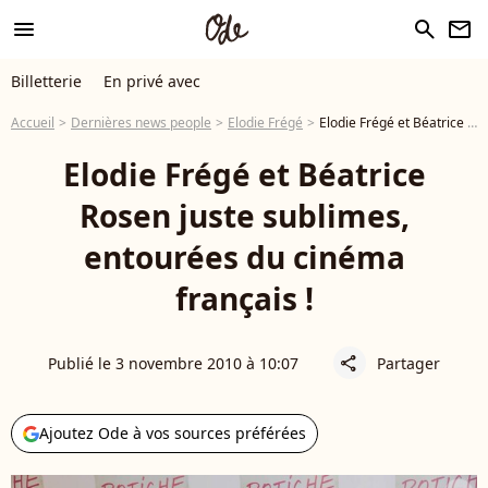
menu
search
newsletter
Billetterie
En privé avec
Accueil
Dernières news people
Elodie Frégé
Elodie Frégé et Béatrice Rosen juste sublimes, entourées du cinéma français !
Elodie Frégé et Béatrice
Rosen juste sublimes,
entourées du cinéma
français !
Publié le 3 novembre 2010 à 10:07
Partager
share
Ajoutez Ode à vos sources préférées