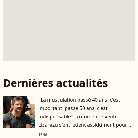
Dernières actualités
"La musculation passé 40 ans, c'est
important, passé 50 ans, c'est
indispensable" : comment Bixente
Lizarazu s'entretient assidûment pour
rester musclé à 56 ans ?
13:46