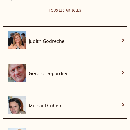
TOUS LES ARTICLES
chevron_right
Judith Godrèche
chevron_right
Gérard Depardieu
chevron_right
Michaël Cohen