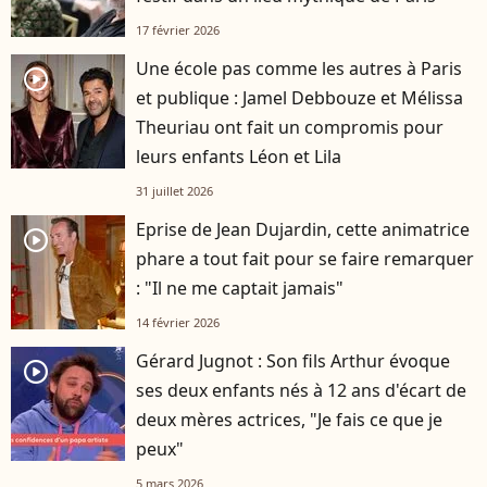
17 février 2026
Une école pas comme les autres à Paris
player2
et publique : Jamel Debbouze et Mélissa
Theuriau ont fait un compromis pour
leurs enfants Léon et Lila
31 juillet 2026
Eprise de Jean Dujardin, cette animatrice
player2
phare a tout fait pour se faire remarquer
: "Il ne me captait jamais"
14 février 2026
Gérard Jugnot : Son fils Arthur évoque
player2
ses deux enfants nés à 12 ans d'écart de
deux mères actrices, "Je fais ce que je
peux"
5 mars 2026