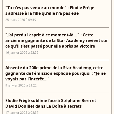
"Tu n'es pas venue au monde" : Elodie Frégé
s'adresse à la fille qu'elle n'a pas eue
25 mars 2026 à 09:19
"J'ai perdu l'esprit à ce moment-là..." : Cette
ancienne gagnante de la Star Academy revient sur
ce qu'il s'est passé pour elle après sa victoire
16 janvier 2026 à 22:55
Absente du 200e prime de la Star Academy, cette
gagnante de l'émission explique pourquoi : "Je ne
voyais pas l'intérêt..."
9 janvier 2026 à 21:22
Elodie Frégé sublime face à Stéphane Bern et
David Douillet dans La Boîte à secrets
17 janvier 2025 à 08:57