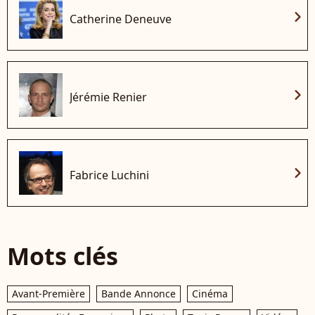
chevron_right
Catherine Deneuve
chevron_right
Jérémie Renier
chevron_right
Fabrice Luchini
Mots clés
Avant-Première
Bande Annonce
Cinéma