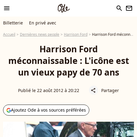
menu
search
newsletter
Billetterie
En privé avec
Accueil
Dernières news people
Harrison Ford
Harrison Ford méconnaissable : L'icône est un vieux papy de 70 ans
Harrison Ford
méconnaissable : L'icône est
un vieux papy de 70 ans
Publié le 22 août 2012 à 20:22
Partager
share
Ajoutez Ode à vos sources préférées