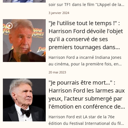
soir sur TF1 dans le film "L'Appel de la
forêt", est papa de 5 enfants. Son petit
3 janvier 2024
dernier, il l'a adopté avec sa femme
"Je l'utilise tout le temps !" :
Calista. Une belle troupe...
player2
Harrison Ford dévoile l'objet
qu'il a conservé de ses
premiers tournages dans
Indiana Jones
Harrison Ford a incarné Indiana Jones
au cinéma, pour la première fois, en
1981 dans "Les Aventuriers de l'arche
20 mai 2023
perdue". Après tant d'années, le
"Je pourrais être mort..." :
comédien conserve quelques
Harrison Ford les larmes aux
souvenirs...
yeux, l'acteur submergé par
l'émotion en conférence de
presse
Harrison Ford est LA star de la 76e
édition du Festival International du film