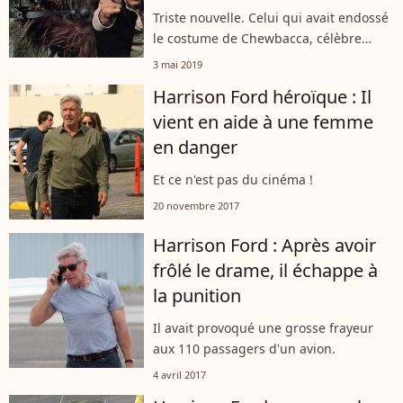
Triste nouvelle. Celui qui avait endossé
le costume de Chewbacca, célèbre
créature de la saga "Star Wars" nous a
3 mai 2019
quittés, le 30 avril 2019. Sa taille
Harrison Ford héroïque : Il
impressionnante (2,21 m) lui a...
vient en aide à une femme
en danger
Et ce n'est pas du cinéma !
20 novembre 2017
Harrison Ford : Après avoir
frôlé le drame, il échappe à
la punition
Il avait provoqué une grosse frayeur
aux 110 passagers d'un avion.
4 avril 2017