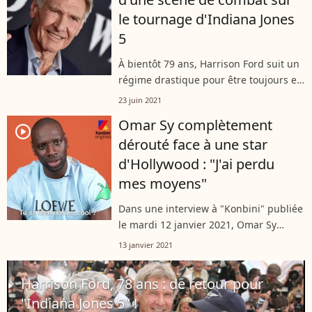
le tournage d'Indiana Jones
5
À bientôt 79 ans, Harrison Ford suit un
régime drastique pour être toujours en
forme, notamment dans le prochain
23 juin 2021
volet de "Indiana Jones". Mais à quel
Omar Sy complètement
prix ? L'acteur américain vient...
player2
dérouté face à une star
d'Hollywood : "J'ai perdu
mes moyens"
Dans une interview à "Konbini" publiée
le mardi 12 janvier 2021, Omar Sy
raconte l'anecdote cocasse de sa
13 janvier 2021
rencontre avec l'une de ses idoles de
jeunesse, avec qui il a eu le privilège...
Harrison Ford, 78 ans : de retour pour
"Indiana Jones 5" !