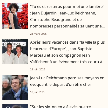
"Tu es et resteras pour moi une lumière"
: Jean Dujardin, Jean-Luc Reichmann,
Christophe Beaugrand et de
nombreuses personnalités saluent une
dernière fois Isabelle Mergault
21 mars 2026
Après leurs vacances dans "la ville la plus
heureuse d’Europe", Jean-Baptiste
Marteau et son compagnon Jean
s’affichent à un événement très couru à
Paris
22 juin 2026
Jean-Luc Reichmann perd ses moyens en
évoquant le départ d’un être cher
18 juin 2026
"Sur les six, on en a élevés quatre