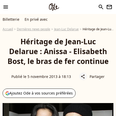
menu
search
newsletter
Billetterie
En privé avec
Accueil
Dernières news people
Jean-Luc Delarue
Héritage de Jean-Luc Delarue : Anissa - Elisabeth Bost, le bras de fer continue
Héritage de Jean-Luc
Delarue : Anissa - Elisabeth
Bost, le bras de fer continue
Publié le 5 novembre 2013 à 18:13
Partager
share
Ajoutez Ode à vos sources préférées