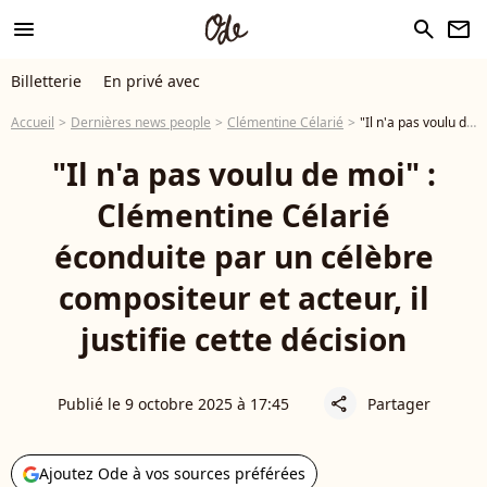
menu
search
newsletter
Billetterie
En privé avec
Accueil
Dernières news people
Clémentine Célarié
"Il n'a pas voulu de moi" : Clémentine Célarié éconduite par un célèbre compositeur et acteur, il justifie cette décision
"Il n'a pas voulu de moi" :
Clémentine Célarié
éconduite par un célèbre
compositeur et acteur, il
justifie cette décision
Publié le 9 octobre 2025 à 17:45
Partager
share
Ajoutez Ode à vos sources préférées