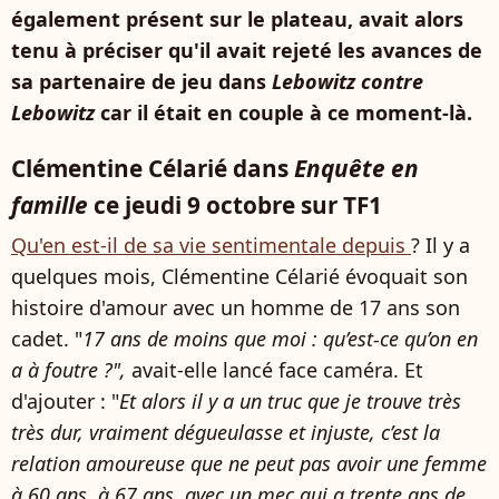
également présent sur le plateau, avait alors
tenu à préciser qu'il avait rejeté les avances de
sa partenaire de jeu dans
Lebowitz contre
Lebowitz
car il était en couple à ce moment-là.
Clémentine Célarié dans
Enquête en
famille
ce jeudi 9 octobre sur TF1
Qu'en est-il de sa vie sentimentale depuis
? Il y a
quelques mois, Clémentine Célarié évoquait son
histoire d'amour avec un homme de 17 ans son
cadet. "
17 ans de moins que moi : qu’est-ce qu’on en
a à foutre ?",
avait-elle lancé face caméra. Et
d'ajouter : "
Et alors il y a un truc que je trouve très
très dur, vraiment dégueulasse et injuste, c’est la
relation amoureuse que ne peut pas avoir une femme
à 60 ans, à 67 ans, avec un mec qui a trente ans de