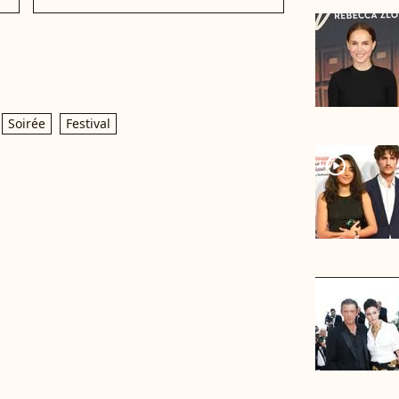
Soirée
Festival
player2