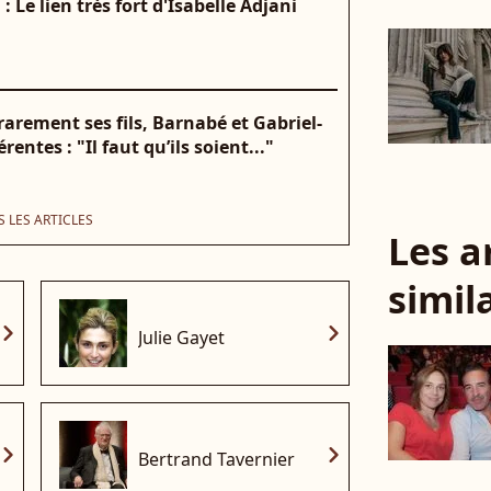
 Le lien très fort d'Isabelle Adjani
arement ses fils, Barnabé et Gabriel-
entes : "Il faut qu’ils soient..."
 LES ARTICLES
Les a
simil
vron_right
chevron_right
Julie Gayet
vron_right
chevron_right
Bertrand Tavernier