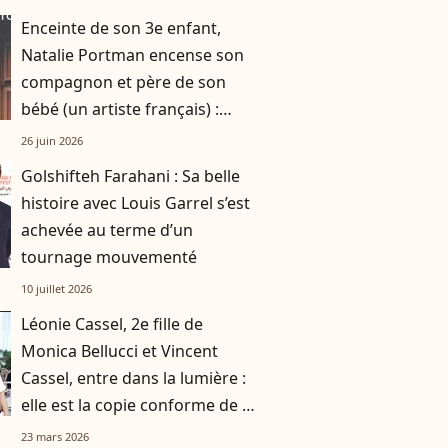
Enceinte de son 3e enfant,
Natalie Portman encense son
compagnon et père de son
bébé (un artiste français) :
"C'est ma chanson de l'été"
26 juin 2026
Golshifteh Farahani : Sa belle
histoire avec Louis Garrel s’est
achevée au terme d’un
tournage mouvementé
10 juillet 2026
Léonie Cassel, 2e fille de
Monica Bellucci et Vincent
Cassel, entre dans la lumière :
elle est la copie conforme de sa
mère
23 mars 2026