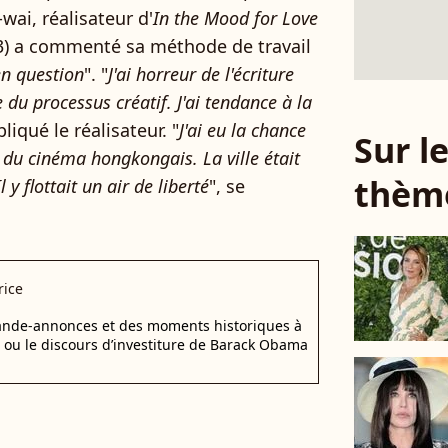
wai, réalisateur d'
In the Mood for Love
) a commenté sa méthode de travail
en question
". "
J'ai horreur de l'écriture
e du processus créatif. J'ai tendance à la
pliqué le réalisateur. "
J'ai eu la chance
Sur 
 du cinéma hongkongais. La ville était
thèm
 y flottait un air de liberté
", se
rice
bande-annonces et des moments historiques à
d ou le discours d’investiture de Barack Obama