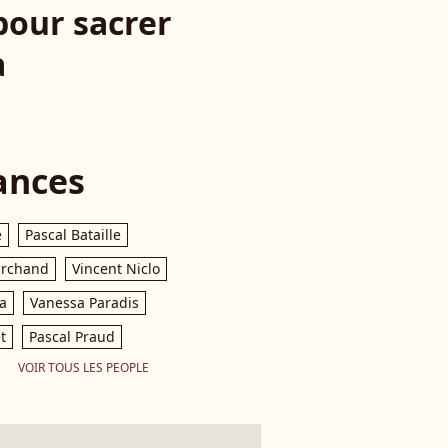
pour sacrer
a
ances
e
Pascal Bataille
archand
Vincent Niclo
a
Vanessa Paradis
t
Pascal Praud
VOIR TOUS LES PEOPLE