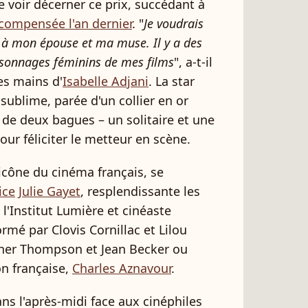
e voir décerner ce prix, succédant à
compensée l'an dernier
. "
Je voudrais
t à mon épouse et ma muse. Il y a des
ersonnages féminins de mes films
", a-t-il
es mains d'
Isabelle Adjani
. La star
 sublime, parée d'un collier en or
 de deux bagues – un solitaire et une
ur féliciter le metteur en scène.
'icône du cinéma français, se
ice
Julie Gayet
, resplendissante les
l'Institut Lumière et cinéaste
ormé par Clovis Cornillac et Lilou
opher Thompson et Jean Becker ou
on française,
Charles Aznavour
.
ns l'après-midi face aux cinéphiles