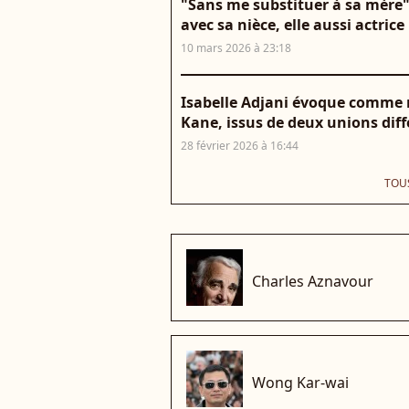
"Sans me substituer à sa mère" :
avec sa nièce, elle aussi actrice
10 mars 2026 à 23:18
Isabelle Adjani évoque comme r
Kane, issus de deux unions différ
28 février 2026 à 16:44
TOUS
che
Charles Aznavour
che
Wong Kar-wai