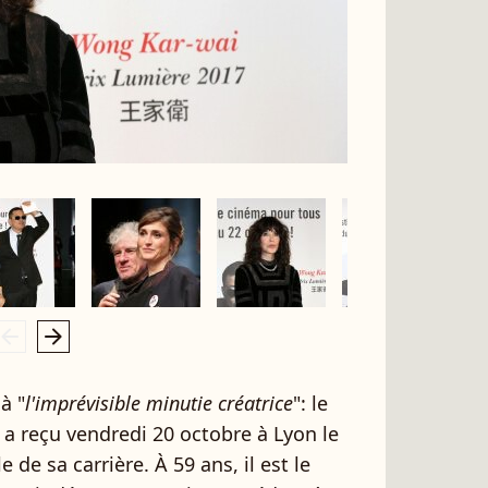
rrow_left
arrow_right
à "
l'imprévisible minutie créatrice
": le
a reçu vendredi 20 octobre à Lyon le
 de sa carrière. À 59 ans, il est le