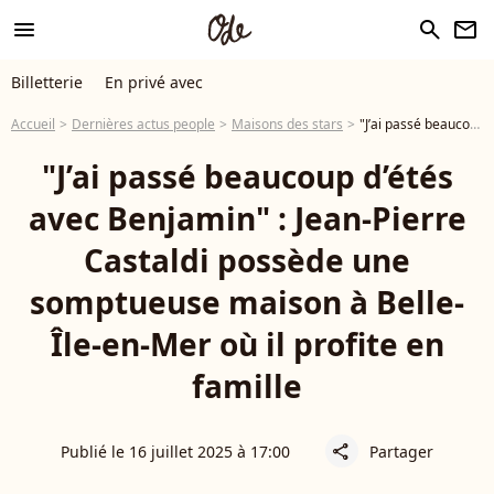
menu
search
newsletter
Billetterie
En privé avec
Accueil
Dernières actus people
Maisons des stars
"J’ai passé beaucoup d’étés avec Benjamin" : Jean-Pierre Castaldi possède une somptueuse maison à Belle-Île-en-Mer où il profite en famille
"J’ai passé beaucoup d’étés
avec Benjamin" : Jean-Pierre
Castaldi possède une
somptueuse maison à Belle-
Île-en-Mer où il profite en
famille
Publié le 16 juillet 2025 à 17:00
Partager
share