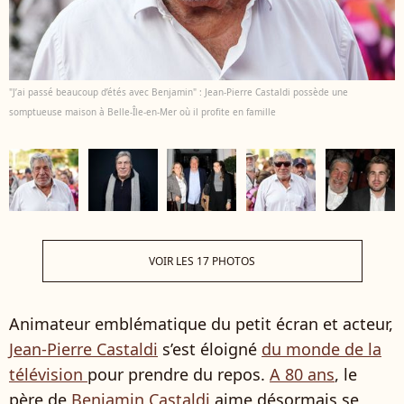
"J’ai passé beaucoup d’étés avec Benjamin" : Jean-Pierre Castaldi possède une
somptueuse maison à Belle-Île-en-Mer où il profite en famille
VOIR LES 17 PHOTOS
Animateur emblématique du petit écran et acteur,
Jean-Pierre Castaldi
s’est éloigné
du monde de la
télévision
pour prendre du repos.
A 80 ans
, le
père de
Benjamin Castaldi
aime désormais se