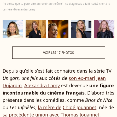
"Je pense que tu peux dire au revoir au théâtre" : ce diagnostic a failli coûté cher à la
carrière d'Alexandra Lamy
VOIR LES 17 PHOTOS
Depuis qu’elle s’est fait connaître dans la série TV
Un gars, une fille
aux côtés de
son ex-mari
Jean
Dujardin
,
Alexandra Lamy
est devenue
une figure
incontournable du cinéma français
. D'abord très
présente dans les comédies, comme
Brice de Nice
ou
Les Infidèles
,
la mère de
Chloé Jouannet
, née de
sa précédente union avec
Thomas Jouannet
,