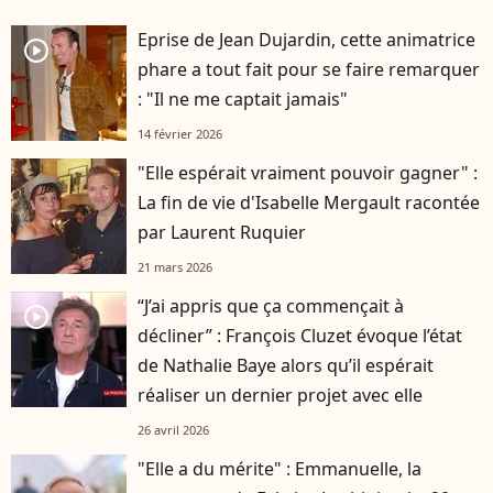
Eprise de Jean Dujardin, cette animatrice
player2
phare a tout fait pour se faire remarquer
: "Il ne me captait jamais"
14 février 2026
"Elle espérait vraiment pouvoir gagner" :
La fin de vie d'Isabelle Mergault racontée
par Laurent Ruquier
21 mars 2026
“J’ai appris que ça commençait à
player2
décliner” : François Cluzet évoque l’état
de Nathalie Baye alors qu’il espérait
réaliser un dernier projet avec elle
26 avril 2026
"Elle a du mérite" : Emmanuelle, la