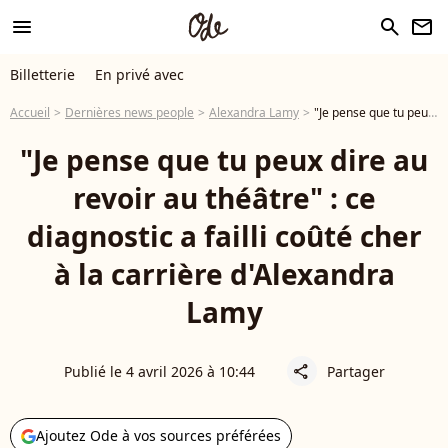
menu
search
newsletter
Billetterie
En privé avec
Accueil
Dernières news people
Alexandra Lamy
"Je pense que tu peux dire au revoir au théâtre" : ce diagnostic a failli coûté cher à la carrière d'Alexandra Lamy
"Je pense que tu peux dire au
revoir au théâtre" : ce
diagnostic a failli coûté cher
à la carrière d'Alexandra
Lamy
Publié le 4 avril 2026 à 10:44
Partager
share
Ajoutez Ode à vos sources préférées