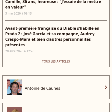
Camille, 36 ans, heureuse : "J'essaie de la mettre
en valeur"
3 mai 2026 à 09:13
Avant-première française du Diable s’habille en
Prada 2 : José Garcia et sa compagne, Audrey
Crespo-Mara et bien d’autres personnalités
présentes
28 avril 2026 à 12:26
TOUS LES ARTICLES
chevron_right
Antoine de Caunes