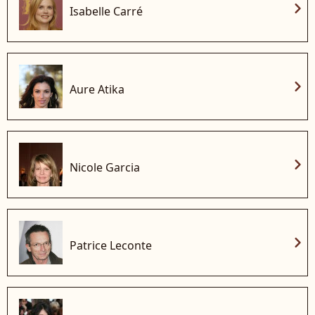
chevron_right
Isabelle Carré
chevron_right
Aure Atika
chevron_right
Nicole Garcia
chevron_right
Patrice Leconte