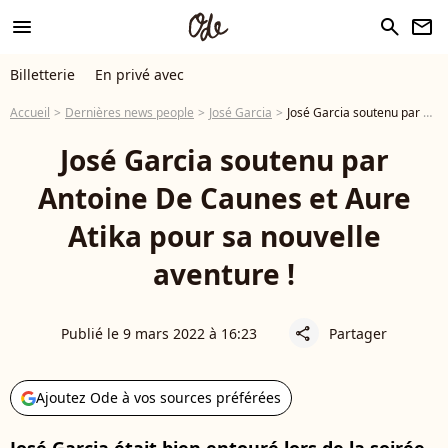
menu
search
newsletter
Billetterie
En privé avec
Accueil
Dernières news people
José Garcia
José Garcia soutenu par Antoine De Caunes et Aure Atika pour sa nouvelle aventure !
José Garcia soutenu par
Antoine De Caunes et Aure
Atika pour sa nouvelle
aventure !
Publié le 9 mars 2022 à 16:23
Partager
share
Ajoutez Ode à vos sources préférées