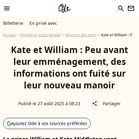
menu
search
newsletter
Billetterie
En privé avec
Accueil
Dernières actus people
Maisons des stars
Kate et William : Peu avant leur emménagement, des informations ont fuité sur leur nouveau manoir
Kate et William : Peu avant
leur emménagement, des
informations ont fuité sur
leur nouveau manoir
Publié le 27 août 2025 à 08:23
Partager
share
Ajoutez Ode à vos sources préférées