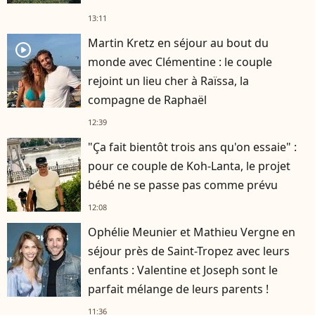
13:11
Martin Kretz en séjour au bout du
player2
monde avec Clémentine : le couple
rejoint un lieu cher à Raïssa, la
compagne de Raphaël
12:39
"Ça fait bientôt trois ans qu'on essaie" :
pour ce couple de Koh-Lanta, le projet
bébé ne se passe pas comme prévu
12:08
Ophélie Meunier et Mathieu Vergne en
séjour près de Saint-Tropez avec leurs
enfants : Valentine et Joseph sont le
parfait mélange de leurs parents !
11:36