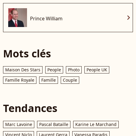
chevron_right
Prince William
Mots clés
Maison Des Stars
People
Photo
People UK
Famille Royale
Famille
Couple
Tendances
Marc Lavoine
Pascal Bataille
Karine Le Marchand
Vincent Niclo
Laurent Gerra
Vanessa Paradis