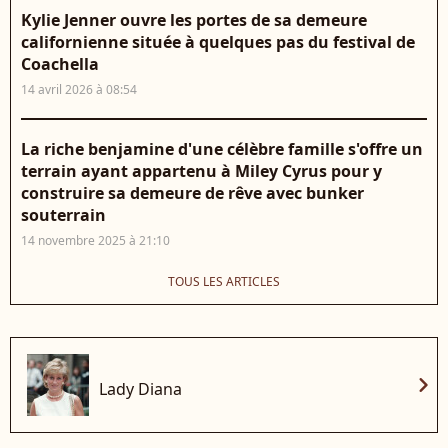
Kylie Jenner ouvre les portes de sa demeure
californienne située à quelques pas du festival de
Coachella
14 avril 2026 à 08:54
La riche benjamine d'une célèbre famille s'offre un
terrain ayant appartenu à Miley Cyrus pour y
construire sa demeure de rêve avec bunker
souterrain
14 novembre 2025 à 21:10
TOUS LES ARTICLES
chevron_right
Lady Diana