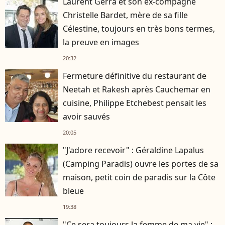
Laurent Gerra et son ex-compagne
Christelle Bardet, mère de sa fille
Célestine, toujours en très bons termes,
la preuve en images
20:32
Fermeture définitive du restaurant de
Neetah et Rakesh après Cauchemar en
cuisine, Philippe Etchebest pensait les
avoir sauvés
20:05
"J'adore recevoir" : Géraldine Lapalus
(Camping Paradis) ouvre les portes de sa
maison, petit coin de paradis sur la Côte
bleue
19:38
"Ce sera toujours la femme de ma vie" :