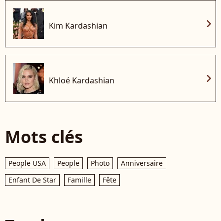
chevron_right
Kim Kardashian
chevron_right
Khloé Kardashian
Mots clés
People USA
People
Photo
Anniversaire
Enfant De Star
Famille
Fête