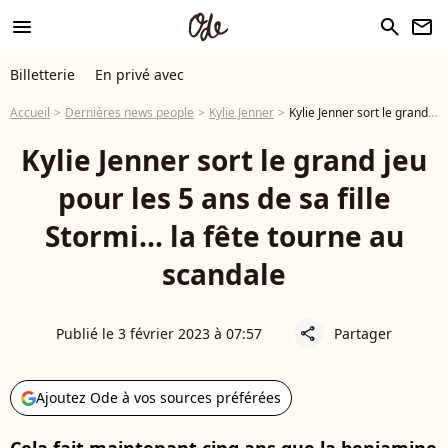
menu
search
newsletter
Billetterie
En privé avec
Accueil
Dernières news people
Kylie Jenner
Kylie Jenner sort le grand jeu pour les 5 ans de sa fille Stormi... la fête tourne au scandale
Kylie Jenner sort le grand jeu
pour les 5 ans de sa fille
Stormi... la fête tourne au
scandale
Publié le 3 février 2023 à 07:57
Partager
share
Ajoutez Ode à vos sources préférées