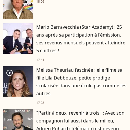
18:06
Mario Barravecchia (Star Academy) : 25
ans après sa participation à l'émission,
ses revenus mensuels peuvent atteindre
5 chiffres !
17:41
Mélissa Theuriau fascinée : elle filme sa
player2
fille Lila Debbouze, petite prodige
scolarisée dans une école pas comme les
autres
17:28
"Partir à deux, revenir à trois" : Avec son
compagnon lui aussi dans le milieu,
Adrien Rohard (Télématin) est devenu