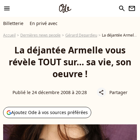
menu
search
newsletter
Billetterie
En privé avec
Accueil
Dernières news people
Gérard Depardieu
La déjantée Armelle vous révèle TOUT sur... sa vie, son oeuvre !
La déjantée Armelle vous
révèle TOUT sur... sa vie, son
oeuvre !
Publié le 24 décembre 2008 à 20:28
Partager
share
Ajoutez Ode à vos sources préférées