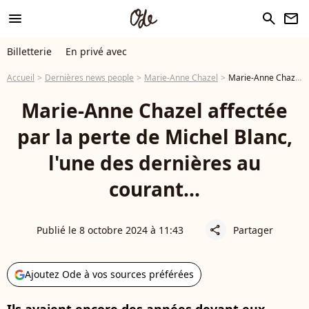
menu
search
newsletter
Billetterie
En privé avec
Accueil
Dernières news people
Marie-Anne Chazel
Marie-Anne Chazel affectée par la perte de Michel Blanc, l'une des dernières au courant...
Marie-Anne Chazel affectée
par la perte de Michel Blanc,
l'une des dernières au
courant...
Publié le 8 octobre 2024 à 11:43
Partager
share
Ajoutez Ode à vos sources préférées