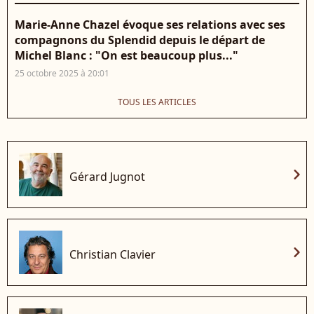
Marie-Anne Chazel évoque ses relations avec ses
compagnons du Splendid depuis le départ de
Michel Blanc : "On est beaucoup plus..."
25 octobre 2025 à 20:01
TOUS LES ARTICLES
chevron_right
Gérard Jugnot
chevron_right
Christian Clavier