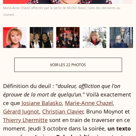
Marie-Anne Chazel affectée par la perte de Michel Blanc, l'une des dernières au
courant...
VOIR LES 22 PHOTOS
Définition du deuil : "
douleur, affliction que l'on
éprouve de la mort de quelqu'un
." Voilà exactement
ce que
Josiane Balasko
,
Marie-Anne Chazel
,
Gérard Jugnot
,
Christian Clavier
, Bruno Moynot et
Thierry Lhermitte
sont en train de traverser en ce
moment. Jeudi 3 octobre dans la soirée,
un texto