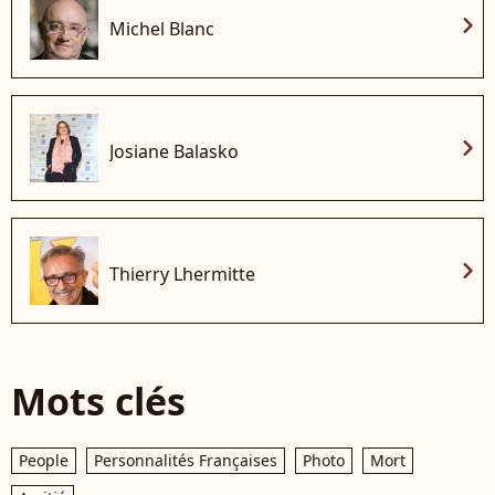
chevron_right
Michel Blanc
chevron_right
Josiane Balasko
chevron_right
Thierry Lhermitte
Mots clés
People
Personnalités Françaises
Photo
Mort