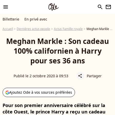
menu
search
newsletter
Billetterie
En privé avec
Accueil
Dernières actus people
Actus Famille royale
Meghan Markle : Son cadeau 100% californien à Harry pour ses 36 ans
Meghan Markle : Son cadeau
100% californien à Harry
pour ses 36 ans
Publié le 2 octobre 2020 à 09:53
Partager
share
Ajoutez Ode à vos sources préférées
Pour son premier anniversaire célébré sur la
côte Ouest, le prince Harry a reçu un cadeau