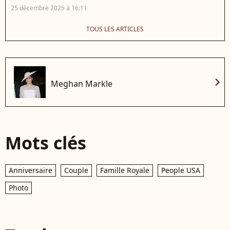
25 décembre 2025 à 16:11
TOUS LES ARTICLES
chevron_right
Meghan Markle
Mots clés
Anniversaire
Couple
Famille Royale
People USA
Photo