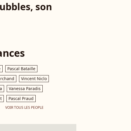
Bubbles, son
ances
e
Pascal Bataille
archand
Vincent Niclo
a
Vanessa Paradis
t
Pascal Praud
VOIR TOUS LES PEOPLE