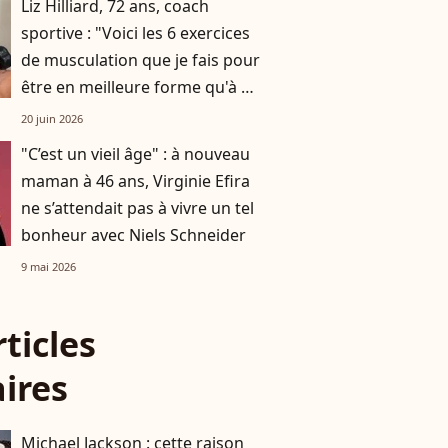
Liz Hilliard, 72 ans, coach
sportive : "Voici les 6 exercices
de musculation que je fais pour
être en meilleure forme qu'à 40
ans"
20 juin 2026
"C’est un vieil âge" : à nouveau
maman à 46 ans, Virginie Efira
ne s’attendait pas à vivre un tel
bonheur avec Niels Schneider
9 mai 2026
rticles
aires
Michael Jackson : cette raison