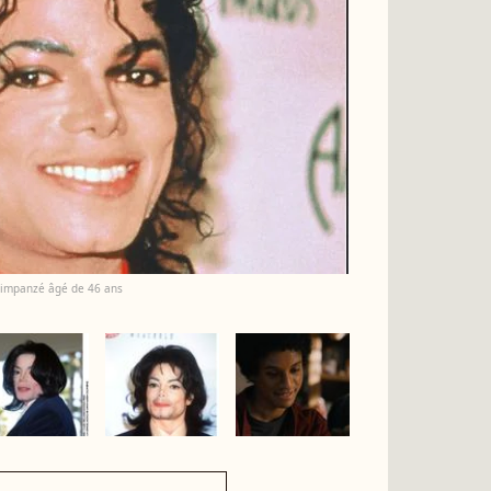
chimpanzé âgé de 46 ans