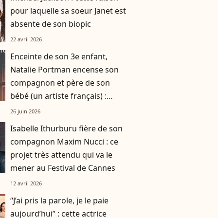
pour laquelle sa soeur Janet est
absente de son biopic
22 avril 2026
Enceinte de son 3e enfant,
Natalie Portman encense son
compagnon et père de son
bébé (un artiste français) :
"C'est ma chanson de l'été"
26 juin 2026
Isabelle Ithurburu fière de son
compagnon Maxim Nucci : ce
projet très attendu qui va le
mener au Festival de Cannes
12 avril 2026
“J’ai pris la parole, je le paie
aujourd’hui” : cette actrice