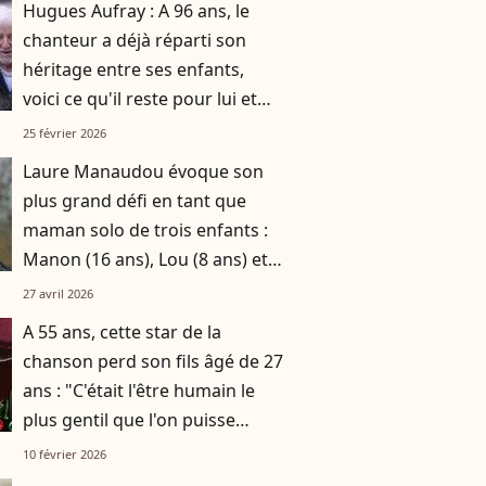
Hugues Aufray : A 96 ans, le
chanteur a déjà réparti son
héritage entre ses enfants,
voici ce qu'il reste pour lui et
Murielle, sa femme de 45 ans
25 février 2026
sa cadette
Laure Manaudou évoque son
plus grand défi en tant que
maman solo de trois enfants :
Manon (16 ans), Lou (8 ans) et
Sacha (5 ans)
27 avril 2026
A 55 ans, cette star de la
chanson perd son fils âgé de 27
ans : "C'était l'être humain le
plus gentil que l'on puisse
rencontrer"
10 février 2026