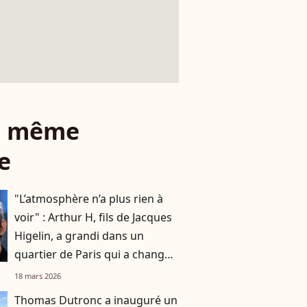
le même
e
"L’atmosphère n’a plus rien à
voir" : Arthur H, fils de Jacques
Higelin, a grandi dans un
quartier de Paris qui a changé
du tout au tout
18 mars 2026
Thomas Dutronc a inauguré un