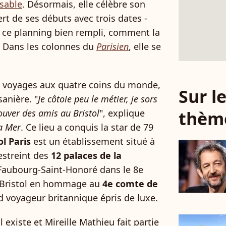
sable
. Désormais, elle célèbre son
rt de ses débuts avec trois dates -
 à ce planning bien rempli, comment la
? Dans les colonnes du
Parisien
, elle se
es voyages aux quatre coins du monde,
Sur 
anière. "
Je côtoie peu le métier, je sors
thèm
rouver des amis au Bristol
", explique
a Mer
. Ce lieu a conquis la star de 79
ol Paris
est un établissement situé à
restreint des
12 palaces de la
 Faubourg-Saint-Honoré dans le 8e
é Bristol en hommage au
4e comte de
d voyageur britannique épris de luxe.
l existe et Mireille Mathieu fait partie