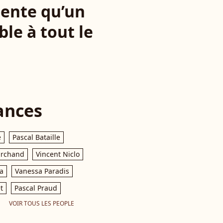
uente qu’un
ble à tout le
ances
e
Pascal Bataille
archand
Vincent Niclo
a
Vanessa Paradis
t
Pascal Praud
VOIR TOUS LES PEOPLE