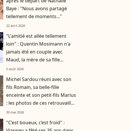
après le départ de Nathalie
Baye : "Nous avons partagé
tellement de moments..."
22 avril 2026
"L'amitié est allée tellement
loin" : Quentin Mosimann n'a
jamais été en couple avec
Maud, la mère de sa fille
Hayden
5 août 2026
Michel Sardou réuni avec son
fils Romain, sa belle-fille
enceinte et son petit-fils Marius
: les photos de ces retrouvailles
familiales à Bormes-les-
30 mai 2026
Mimosas
"C’est boueux, c’est froid" :
Vianney a fêté ses 35 ans dans