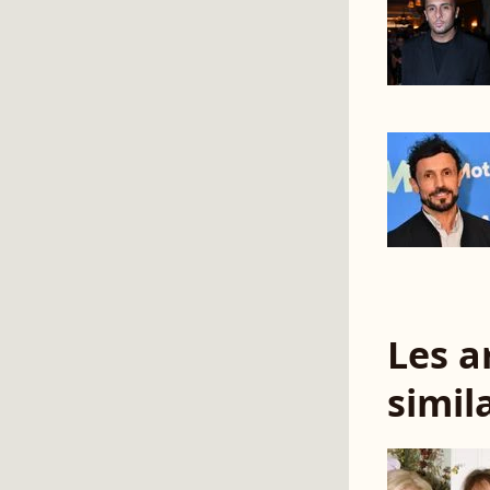
Les a
simil