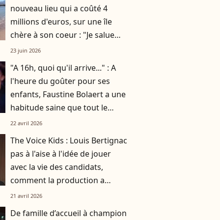
nouveau lieu qui a coûté 4
millions d'euros, sur une île
chère à son coeur : "Je salue
l'effort de tout le monde"
23 juin 2026
"A 16h, quoi qu'il arrive..." : A
l'heure du goûter pour ses
enfants, Faustine Bolaert a une
habitude saine que tout le
monde peut copier
22 avril 2026
The Voice Kids : Louis Bertignac
pas à l'aise à l'idée de jouer
avec la vie des candidats,
comment la production a
réussi à le faire rempiler
21 avril 2026
malgré tout ?
De famille d’accueil à champion