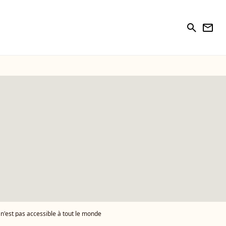
search
newsletter
l n'est pas accessible à tout le monde