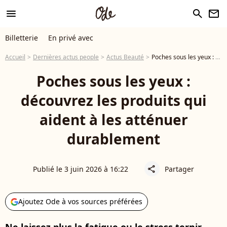
menu
search
newsletter
Billetterie
En privé avec
Accueil
Dernières actus people
Actus Beauté
Poches sous les yeux : découvrez les produits qui aident à les atténuer durablement
Poches sous les yeux :
découvrez les produits qui
aident à les atténuer
durablement
Publié le 3 juin 2026 à 16:22
Partager
share
Ajoutez Ode à vos sources préférées