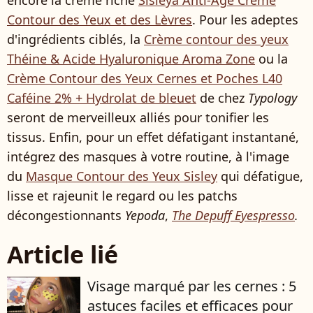
encore la crème riche
Sisleÿa Anti-Âge Crème
Contour des Yeux et des Lèvres
. Pour les adeptes
d'ingrédients ciblés, la
Crème contour des yeux
Théine & Acide Hyaluronique Aroma Zone
ou la
Crème Contour des Yeux Cernes et Poches L40
Caféine 2% + Hydrolat de bleuet
de chez
Typology
seront de merveilleux alliés pour tonifier les
tissus. Enfin, pour un effet défatigant instantané,
intégrez des masques à votre routine, à l'image
du
Masque Contour des Yeux Sisley
qui défatigue,
lisse et rajeunit le regard ou les patchs
décongestionnants
Yepoda
,
The Depuff Eyespresso
.
Article lié
Visage marqué par les cernes : 5
astuces faciles et efficaces pour