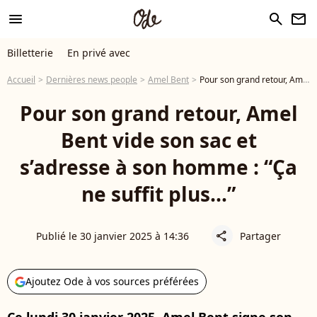
menu
search
newsletter
Billetterie
En privé avec
Accueil
Dernières news people
Amel Bent
Pour son grand retour, Amel Bent vide son sac et s’adresse à son homme : “Ça ne suffit plus…”
Pour son grand retour, Amel
Bent vide son sac et
s’adresse à son homme : “Ça
ne suffit plus…”
Publié le 30 janvier 2025 à 14:36
Partager
share
Ajoutez Ode à vos sources préférées