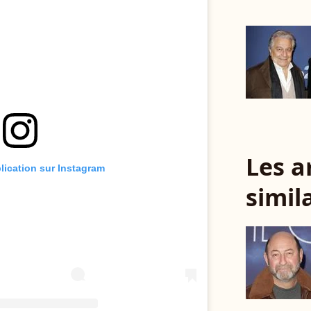
Les a
blication sur Instagram
simil