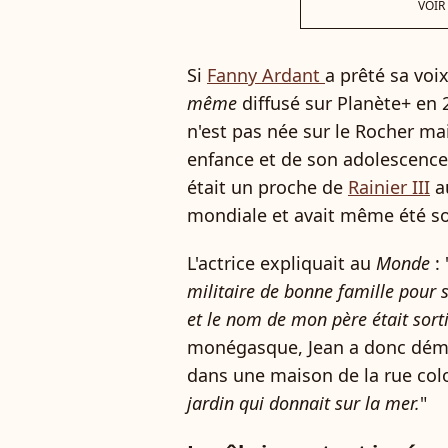
VOIR
Si
Fanny Ardant
a prêté sa vo
même
diffusé sur Planète+ en 2
n'est pas née sur le Rocher ma
enfance et de son adolescence.
était un proche de
Rainier III
a
mondiale et avait même été so
L'actrice expliquait au
Monde
: 
militaire de bonne famille pour 
et le nom de mon père était sort
monégasque, Jean a donc démé
dans une maison de la rue col
jardin qui donnait sur la mer.
"