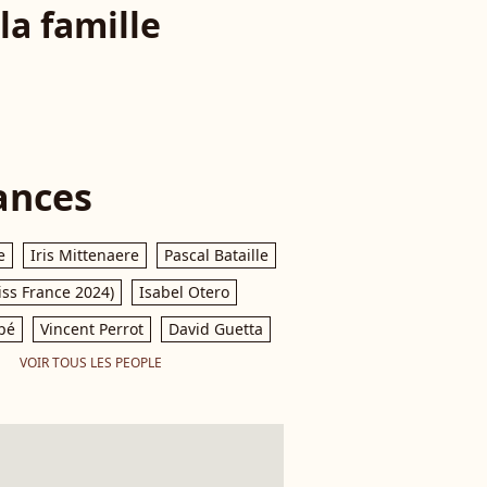
la famille
ances
e
Iris Mittenaere
Pascal Bataille
iss France 2024)
Isabel Otero
pé
Vincent Perrot
David Guetta
VOIR TOUS LES PEOPLE