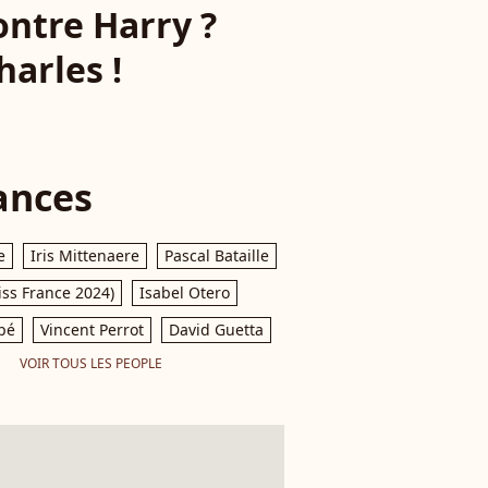
ontre Harry ?
arles !
ances
e
Iris Mittenaere
Pascal Bataille
iss France 2024)
Isabel Otero
pé
Vincent Perrot
David Guetta
VOIR TOUS LES PEOPLE