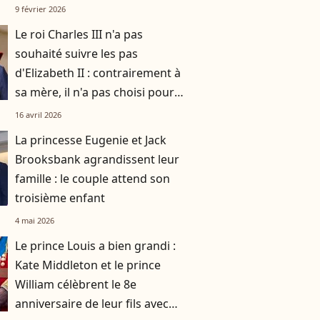
se rendre avec leurs trois
9 février 2026
enfants
Le roi Charles III n'a pas
souhaité suivre les pas
d'Elizabeth II : contrairement à
sa mère, il n'a pas choisi pour
résidence ce monument de la
16 avril 2026
couronne
La princesse Eugenie et Jack
Brooksbank agrandissent leur
famille : le couple attend son
troisième enfant
4 mai 2026
Le prince Louis a bien grandi :
Kate Middleton et le prince
William célèbrent le 8e
anniversaire de leur fils avec