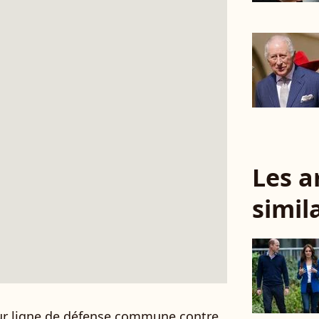
Les a
simil
r ligne de défense commune contre