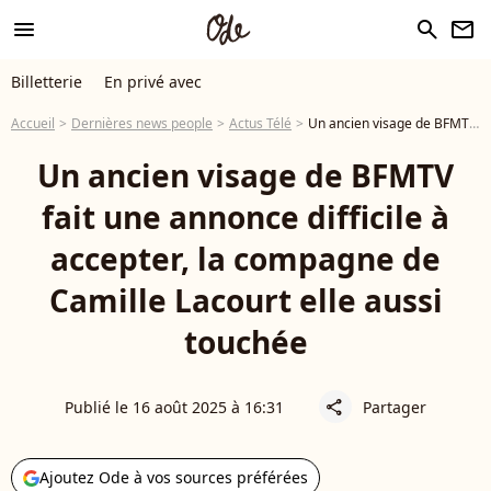
menu
search
newsletter
Billetterie
En privé avec
Accueil
Dernières news people
Actus Télé
Un ancien visage de BFMTV fait une annonce difficile à accepter, la compagne de Camille Lacourt elle aussi touchée
Un ancien visage de BFMTV
fait une annonce difficile à
accepter, la compagne de
Camille Lacourt elle aussi
touchée
Publié le 16 août 2025 à 16:31
Partager
share
Ajoutez Ode à vos sources préférées